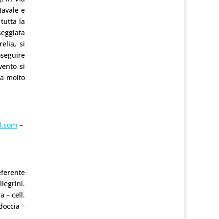
Navale e
tutta la
seggiata
relia
,
si
oseguire
vento si
ta molto
l.com
–
eferente
legrini.
 – cell.
doccia –