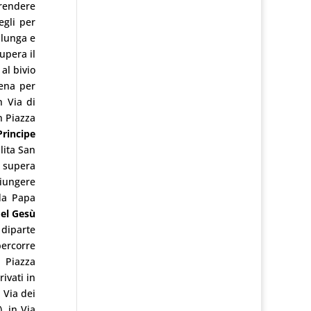
prendere
egli per
 lunga e
upera il
al bivio
rena per
n Via di
n Piazza
Principe
lita San
i supera
giungere
da Papa
del Gesù
 diparte
percorre
 Piazza
ivati in
n Via dei
, in Via