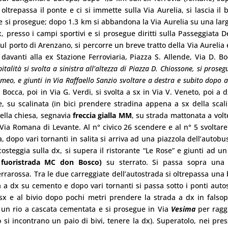
ltrepassa il ponte e ci si immette sulla Via Aurelia, si lascia il b
e si prosegue; dopo 1.3 km si abbandona la Via Aurelia su una lar
x, presso i campi sportivi e si prosegue diritti sulla Passeggiata 
sul porto di Arenzano, si percorre un breve tratto della Via Aurelia 
 davanti alla ex Stazione Ferroviaria, Piazza S. Allende, Via D. B
pitalità si svolta a sinistra all’altezza di Piazza D. Chiossone, si proseg
omeo, e giunti in Via Raffaello Sanzio svoltare a destra e subito dopo a
Bocca, poi in Via G. Verdi, si svolta a sx in Via V. Veneto, poi a d
e, su scalinata (in bici prendere stradina appena a sx della scalin
ella chiesa, segnavia
freccia gialla MM
, su strada mattonata a volt
ia Romana di Levante. Al n° civico 26 scendere e al n° 5 svoltare
, dopo vari tornanti in salita si arriva ad una piazzola dell’autobus
osteggia sulla dx, si supera il ristorante “Le Rose” e giunti ad un 
 fuoristrada MC
don Bosco)
su sterrato. Si passa sopra una 
rrarossa. Tra le due carreggiate dell’autostrada si oltrepassa una 
sa a dx su cemento e dopo vari tornanti si passa sotto i ponti autos
sx e al bivio dopo pochi metri prendere la strada a dx in falso
di un rio a cascata cementata e si prosegue in Via
Vesima
per ragg
 si incontrano un paio di bivi, tenere la dx). Superatolo, nei pres