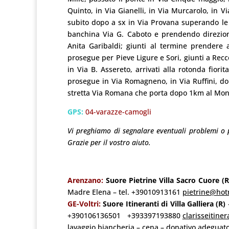
Quinto, in Via Gianelli, in Via Murcarolo, in 
subito dopo a sx in Via Provana superando le ba
banchina Via G. Caboto e prendendo direzion
Anita Garibaldi; giunti al termine prendere
prosegue per Pieve Ligure e Sori, giunti a Recc
in Via B. Assereto, arrivati alla rotonda fior
prosegue in Via Romagneno, in Via Ruffini, dop
stretta Via Romana che porta dopo 1km al Monas
GPS:
04-varazze-camogli
Vi preghiamo di segnalare eventuali problemi o 
Grazie per il vostro aiuto.
Arenzano:
Suore Pietrine Villa Sacro Cuore
(R
Madre Elena – tel. +39010913161
pietrine@hotm
GE-Voltri:
Suore Itineranti di Villa Galliera (R)
+390106136501 +393397193880
clarisseitine
lavaggio biancheria – cena – donativo adeguato