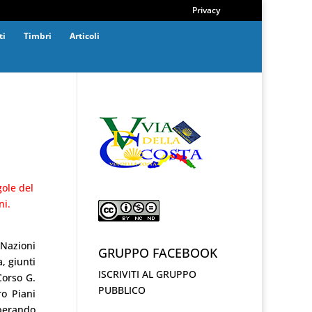
Privacy
ti
Timbri
Articoli
gole del
ni.
 Nazioni
GRUPPO FACEBOOK
, giunti
ISCRIVITI AL GRUPPO
Corso G.
PUBBLICO
ro Piani
uperando