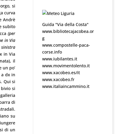
orgo, si
ga curva
De Andrè
Guida "Via della Costa"
e subito
www.bibliotecajacobea.or
occa
(per
g
ue in Via
www.compostelle-paca-
 sinistra
corse.info
x in Via
www.iubilantes.it
ata), il
www.movimentolento.it
e un po’
www.xacobeo.es/it
 a dx in
www.xacobeo.fr
. Qui si
www.italiaincammino.it
bivio si
galleria
barra di
tradali.
piano su
iungere
si di un