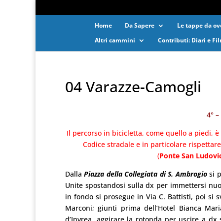
Home
Da Sapere
Le tappe da ove
Altri cammini
Contributi: Diari e Fi
04 Varazze-Camogli
4° 
Il percorso in bicicletta, come quello a piedi, 
Codice stradale e in particolare rispettar
(
Ponte San Ludovi
Dalla
Piazza della Collegiata di S. Ambrogio
si p
Unite spostandosi sulla dx per immettersi nuo
in fondo si prosegue in Via C. Battisti, poi si 
Marconi; giunti prima dell’Hotel Bianca Mari
d’Invrea, aggirare la rotonda per uscire a d