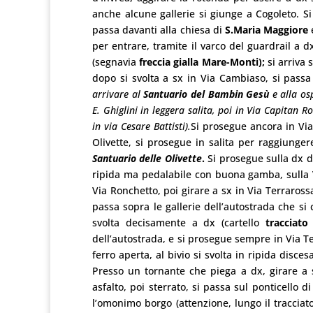
anche alcune gallerie si giunge a Cogoleto. Si o
passa davanti alla chiesa di
S.Maria Maggiore
per entrare, tramite il varco del guardrail a d
(segnavia
freccia gialla Mare-Monti);
si arriva 
dopo si svolta a sx in Via Cambiaso, si passa
arrivare al
Santuario del Bambin Gesù
e alla os
E. Ghiglini in leggera salita, poi in Via Capitan R
in via Cesare Battisti).
Si prosegue ancora in Via 
Olivette, si prosegue in salita per raggiunger
Santuario delle Olivette
.
Si prosegue sulla dx d
ripida ma pedalabile con buona gamba, sulla V
Via Ronchetto, poi girare a sx in Via Terrarossa
passa sopra le gallerie dell’autostrada che si c
svolta decisamente a dx (cartello
tracciato
dell’autostrada, e si prosegue sempre in Via Te
ferro aperta, al bivio si svolta in ripida disce
Presso un tornante che piega a dx, girare a 
asfalto, poi sterrato, si passa sul ponticello 
l’omonimo borgo (attenzione, lungo il tracciato