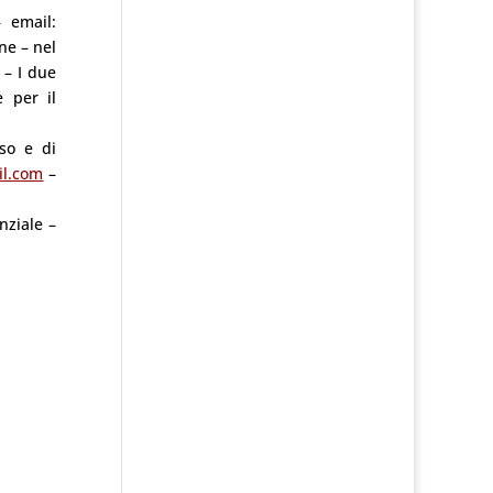
 email:
ne – nel
 – I due
e per il
so e di
il.com
–
nziale –