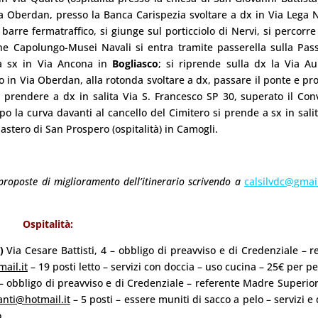
Via Oberdan, presso la Banca Carispezia svoltare a dx in Via Lega 
rre fermatraffico, si giunge sul porticciolo di Nervi, si percorre 
e Capolungo-Musei Navali si entra tramite passerella sulla Pas
 a sx in Via Ancona in
Bogliasco
; si riprende sulla dx la Via Au
o in Via Oberdan, alla rotonda svoltare a dx, passare il ponte e pr
ita prendere a dx in salita Via S. Francesco SP 30, superato il Con
o la curva davanti al cancello del Cimitero si prende a sx in sali
tero di San Prospero (ospitalità) in Camogli.
proposte di miglioramento dell’itinerario scrivendo a
calsilvdc@gmai
Ospitalità:
)
Via Cesare Battisti, 4 – obbligo di preavviso e di Credenziale – r
ail.it
– 19 posti letto – servizi con doccia – uso cucina – 25€ per pel
– obbligo di preavviso e di Credenziale – referente Madre Superiora
ranti@hotmail.it
– 5 posti – essere muniti di sacco a pelo – servizi e 
.