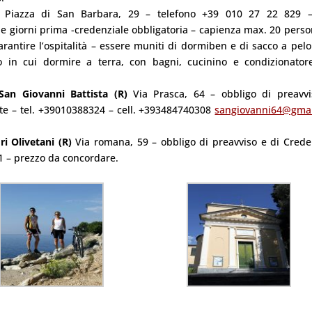
–
Piazza di San Barbara, 29 – telefono +39 010 27 22 829 –
 giorni prima -credenziale obbligatoria – capienza max. 20 perso
arantire l’ospitalità – essere muniti di dormiben e di sacco a pelo
co in cui dormire a terra, con bagni, cucinino e condizionator
San Giovanni Battista (R)
Via Prasca, 64 – obbligo di preavvi
te – tel. +39010388324 – cell. +393484740308
sangiovanni64@gma
i Olivetani
(R)
Via romana, 59 – obbligo di preavviso e di Crede
1 – prezzo da concordare.