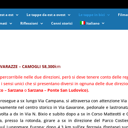
st a est
Le tappe da est a ovest
Le tappe in bici
Filma
lmati
Riflessioni
Cenni storici
Italiano
–
VARAZZE – CAMOGLI 58,300
km
è percorribile nelle due direzioni, però si deve tenere conto delle re
e i sensi unici che si presentano diversi in ognuna delle due direzio
co – Sarzana
o
Sarzana – Ponte San Ludovico).
rosegue a sx lungo Via Campana, si attraversa con attenzione Via
vamente nel centro storico in Via Gavarone, pedonale e lastronata
svolta a dx in Via N. Bixio e subito dopo a sx in Corso Matteotti e 
a, presso la rotonda, girare a sx in direzione del Parco Costie
x sul Lungomare Europa; dopo 4,3 km sull’ex ferrovia (fontane) s