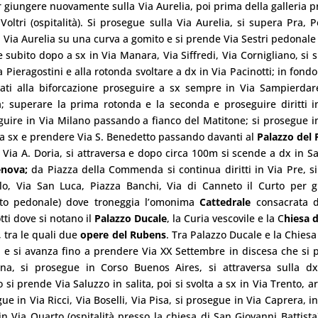
er giungere nuovamente sulla Via Aurelia, poi prima della galleria 
ltri (ospitalità). Si prosegue sulla Via Aurelia, si supera Pra, P
 Via Aurelia su una curva a gomito e si prende Via Sestri pedonale
 subito dopo a sx in Via Manara, Via Siffredi, Via Cornigliano, si s
 Pieragostini e alla rotonda svoltare a dx in Via Pacinotti; in fondo 
ivati alla biforcazione proseguire a sx sempre in Via Sampierda
a; superare la prima rotonda e la seconda e proseguire diritti i
guire in Via Milano passando a fianco del Matitone; si prosegue i
 la sx e prendere Via S. Benedetto passando davanti al
Palazzo del 
n Via A. Doria, si attraversa e dopo circa 100m si scende a dx in Sa
nova;
da Piazza della Commenda si continua diritti in Via Pre, s
lo, Via San Luca, Piazza Banchi, Via di Canneto il Curto per 
atto pedonale) dove troneggia l’omonima
Cattedrale
consacrata 
otti dove si notano il
Palazzo Ducale
, la Curia vescovile e la C
hiesa 
, tra le quali due
opere del Rubens
. Tra Palazzo Ducale e la Chiesa
i e si avanza fino a prendere Via XX Settembre in discesa che si 
na, si prosegue in Corso Buenos Aires, si attraversa sulla dx
i prende Via Saluzzo in salita, poi si svolta a sx in Via Trento, arr
ue in Via Ricci, Via Boselli, Via Pisa, si prosegue in Via Caprera, i
n Via Quarto (ospitalità presso la chiesa di San Giovanni Battista)