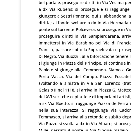
bel portale, proseguire diritti in Via Vesima p
a dx Via Rubens; si prosegue e si raggiunge Vo
giungere a Sestri Ponente; qui si abbandona la
diritta; al fondo svoltare a dx in Via Hermada e
ponte sul torrente Polcevera, si prosegue in Via
proseguire diritti in Via Sampierdarena, arr
immettersi in Via Barabino poi Via di Franci
Francia, passare sotto la Sopraelevata e prose
Di Negro, Via Buozzi , alla biforcazione tenere
si giunge in Piazza del Principe, si continua i
Paolo e si giunge alla Commenda
.
Siamo a
Ge
Porta Vacca, Via del Campo, Piazza Fossatel
svoltando a sinistra in Via San Lorenzo (tr
Gelasio II nel 1118, si arriva in Piazza G. Matte
del XVI sec. che ospita tele di importanti artisti
a sx Via Boetto, si raggiunge Piazza de Ferrar
nella sua interezza. Si raggiunge Via Cador
Tommaseo, si arriva alla rotonda e subito dopo s
Via Pozzo si svolta a dx in Via Albaro, si proseg
Mille, passato il ponte in Via Cinque maggio, i