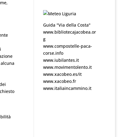
ome,
Guida "Via della Costa"
www.bibliotecajacobea.or
ente
g
www.compostelle-paca-
i
corse.info
cazione
www.iubilantes.it
a alcuna
www.movimentolento.it
www.xacobeo.es/it
www.xacobeo.fr
dei
www.italiaincammino.it
ichiesto
bilità