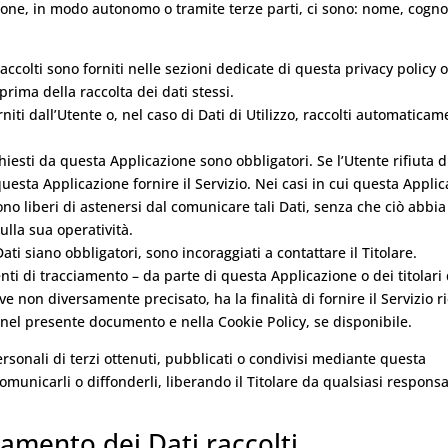
azione, in modo autonomo o tramite terze parti, ci sono: nome, cogn
accolti sono forniti nelle sezioni dedicate di questa privacy policy o
 prima della raccolta dei dati stessi.
iti dall’Utente o, nel caso di Dati di Utilizzo, raccolti automaticam
hiesti da questa Applicazione sono obbligatori. Se l’Utente rifiuta d
esta Applicazione fornire il Servizio. Nei casi in cui questa Appli
sono liberi di astenersi dal comunicare tali Dati, senza che ciò abbi
ulla sua operatività.
ti siano obbligatori, sono incoraggiati a contattare il Titolare.
enti di tracciamento – da parte di questa Applicazione o dei titolari 
ove non diversamente precisato, ha la finalità di fornire il Servizio r
tte nel presente documento e nella Cookie Policy, se disponibile.
rsonali di terzi ottenuti, pubblicati o condivisi mediante questa
comunicarli o diffonderli, liberando il Titolare da qualsiasi responsa
tamento dei Dati raccolti