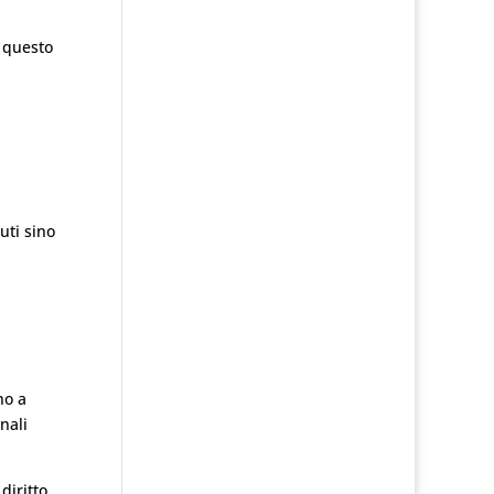
i questo
uti sino
no a
nali
diritto