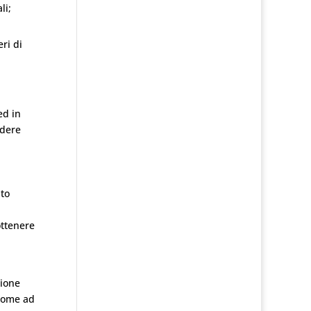
li;
ri di
ed in
udere
nto
ottenere
nione
 come ad