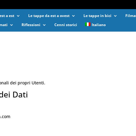
st a est
Le tappe da est a ovest
Le tappe in bici
Filma
lmati
Riflessioni
Cenni storici
Italiano
nali dei propri Utenti.
dei Dati
a.com