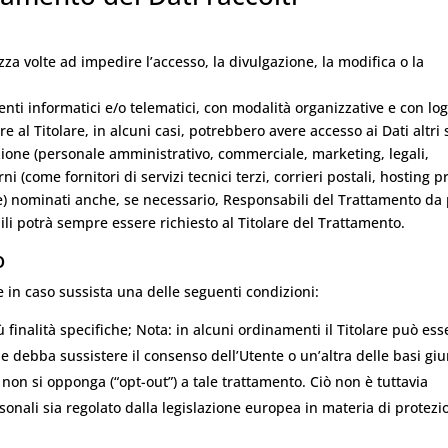
zza volte ad impedire l’accesso, la divulgazione, la modifica o la
nti informatici e/o telematici, con modalità organizzative e con lo
re al Titolare, in alcuni casi, potrebbero avere accesso ai Dati altri 
zione (personale amministrativo, commerciale, marketing, legali,
i (come fornitori di servizi tecnici terzi, corrieri postali, hosting p
e) nominati anche, se necessario, Responsabili del Trattamento da 
ili potrà sempre essere richiesto al Titolare del Trattamento.
o
nte in caso sussista una delle seguenti condizioni:
 finalità specifiche; Nota: in alcuni ordinamenti il Titolare può ess
he debba sussistere il consenso dell’Utente o un’altra delle basi giu
 non si opponga (“opt-out”) a tale trattamento. Ciò non è tuttavia
sonali sia regolato dalla legislazione europea in materia di protezi