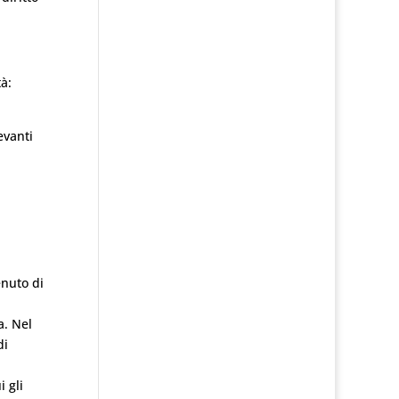
tà:
evanti
enuto di
a. Nel
di
i gli