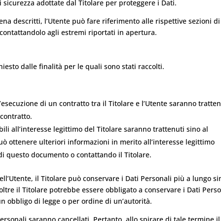
sicurezza adottate dal Titolare per proteggere i Dati.
a descritti, l’Utente può fare riferimento alle rispettive sezioni d
ontattandolo agli estremi riportati in apertura.
iesto dalle finalità per le quali sono stati raccolti.
ll’esecuzione di un contratto tra il Titolare e l’Utente saranno tratten
contratto.
bili all’interesse legittimo del Titolare saranno trattenuti sino al
ò ottenere ulteriori informazioni in merito all’interesse legittimo
 di questo documento o contattando il Titolare.
l’Utente, il Titolare può conservare i Dati Personali più a lungo si
tre il Titolare potrebbe essere obbligato a conservare i Dati Perso
 obbligo di legge o per ordine di un’autorità.
rsonali saranno cancellati. Pertanto, allo spirare di tale termine il 