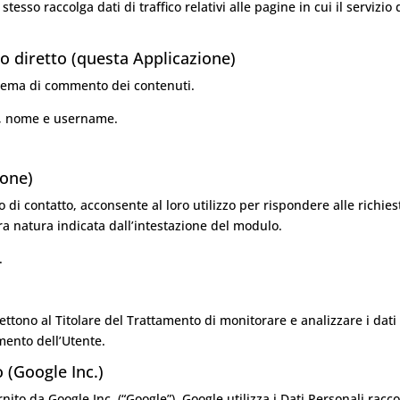
tesso raccolga dati di traffico relativi alle pagine in cui il servizio 
 diretto (questa Applicazione)
stema di commento dei contenuti.
il, nome e username.
ione)
 di contatto, acconsente al loro utilizzo per rispondere alle richies
ra natura indicata dall’intestazione del modulo.
.
ettono al Titolare del Trattamento di monitorare e analizzare i dati 
mento dell’Utente.
 (Google Inc.)
nito da Google Inc. (“Google”). Google utilizza i Dati Personali raccol