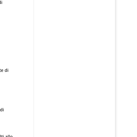
di
te di
di
ti allo