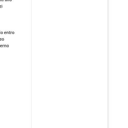
zi
do entro
peo
terno