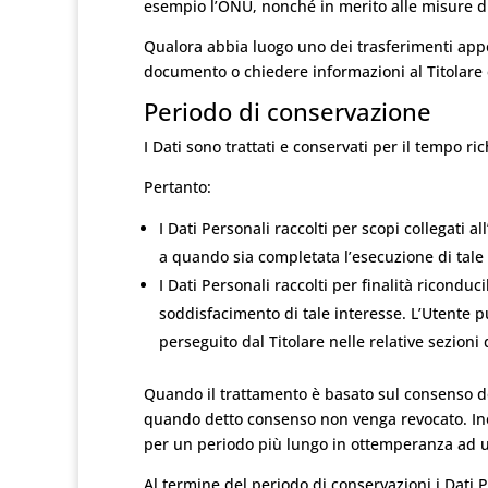
esempio l’ONU, nonché in merito alle misure di 
Qualora abbia luogo uno dei trasferimenti appen
documento o chiedere informazioni al Titolare c
Periodo di conservazione
I Dati sono trattati e conservati per il tempo rich
Pertanto:
I Dati Personali raccolti per scopi collegati a
a quando sia completata l’esecuzione di tale 
I Dati Personali raccolti per finalità riconduci
soddisfacimento di tale interesse. L’Utente pu
perseguito dal Titolare nelle relative sezioni
Quando il trattamento è basato sul consenso del
quando detto consenso non venga revocato. Inol
per un periodo più lungo in ottemperanza ad un
Al termine del periodo di conservazioni i Dati Pe