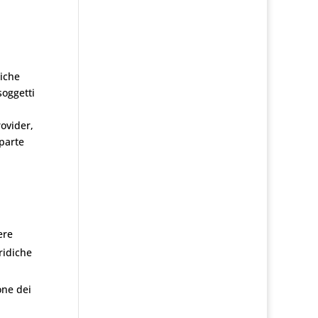
giche
soggetti
rovider,
parte
ere
ridiche
one dei