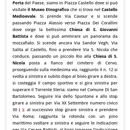
Porta
del Paese, siamo in Piazza Castello dove si può
visitate
il Museo Etnografico
che si trova nel
Castello
Medioevale
. Si prende Via Cavour e si scende
passando Piazza Alassio verso Piazza Dei Corallini
dove sorge la bellissima
Chiesa di S. Giovanni
Battista
e dove si può ammirare un panorama da
mozzafiato. Si scende ancora Via Sandor Vegh, Via
Salita al Castello, fino a prendere Via S. Nicola che
conduce, passando un piccolo Rio alla
Chiesa di S.
Nicola
posta a fianco del cimitero di Cervo,
proseguendo sulla medesima via, raggiunto il n. 12 si
svolta a sinistra e subito dopo al bivio girare a destra,
si costeggia il campo sportivo e si gira sinistra per
superare il Torrente Steria; siamo nel Comune Di San
Bartolomeo. Seguire Via dello Spuntone e allo stop
girare a sinistra per Via XX Settembre numero civico
30
( )
;
al successivo stop girare sinistra e prendere
Via Roma; raggiunta la rotonda con un pino
marittimo svoltare a sinistra e seguire le indicazioni
per Via Cesare Battisti; al bivio ignorare l’indicazione