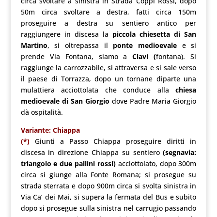
circa svoltare a sinistra in Strada Coppi Rossi, dopo
50m circa svoltare a destra, fatti circa 150m
proseguire a destra su sentiero antico per
raggiungere in discesa la
piccola chiesetta di San
Martino
, si oltrepassa il
ponte medioevale
e si
prende Via Fontana, siamo a
Clavi (
fontana). Si
raggiunge la carrozzabile, si attraversa e si sale verso
il paese di Torrazza, dopo un tornane diparte una
mulattiera acciottolata che conduce alla
chiesa
medioevale di San Giorgio
dove Padre Maria Giorgio
dà ospitalità.
Variante: Chiappa
(*)
Giunti a Passo Chiappa proseguire diritti in
discesa in direzione Chiappa su sentiero
(segnavia:
triangolo e due pallini rossi)
acciottolato, dopo 300m
circa si giunge alla Fonte Romana; si prosegue su
strada sterrata e dopo 900m circa si svolta sinistra in
Via Ca’ dei Mai, si supera la fermata del Bus e subito
dopo si prosegue sulla sinistra nel carrugio passando