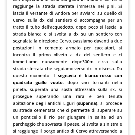
raggiunge la strada sterrata immersa nei pini. Si
lascia il versante di Andora per avviarci su quello di
Cervo, sulla dx del sentiero ci accompagna per un
tratto il tubo dell’acquedotto, dopo poco si lascia la
strada bianca e si svolta a dx su un sentiero con
segnalata la direzione Cervo, passiamo davanti a due
postazioni in cemento armato per cacciatori, si
incontra il primo oliveto a dx del sentiero e ci
immettiamo nuovamente dopo300m circa sulla
strada sterrata che seguiamo verso dx in discesa. Da
questo momento il
segnavia è bianco-rosso con
quadrato giallo vuoto
; dopo vari tornanti nella
pineta, superata una sosta attrezzata sulla sx, si
prosegue superando una rara e ben tenuta
abitazione degli antichi Liguri
(supenna),
si procede
su strada cementata che ci permette di superare su
un ponticello il rio per giungere in salita ad un
parcheggio che sovrasta il paese. Si svolta a sinistra e
si raggiunge il borgo antico di Cervo attraversando la