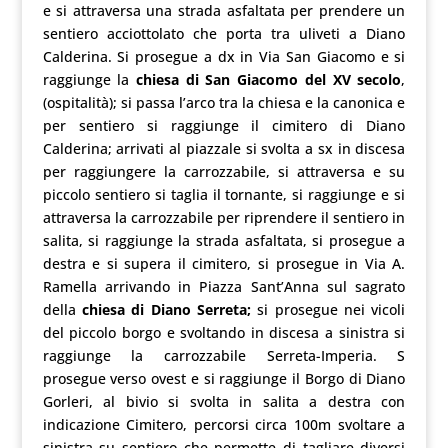
e si attraversa una strada asfaltata per prendere un
sentiero acciottolato che porta tra uliveti a Diano
Calderina. Si prosegue a dx in Via San Giacomo e si
raggiunge la
chiesa di San Giacomo del XV secolo
,
(ospitalità); si passa l’arco tra la chiesa e la canonica e
per sentiero si raggiunge il cimitero di Diano
Calderina; arrivati al piazzale si svolta a sx in discesa
per raggiungere la carrozzabile, si attraversa e su
piccolo sentiero si taglia il tornante, si raggiunge e si
attraversa la carrozzabile per riprendere il sentiero in
salita, si raggiunge la strada asfaltata, si prosegue a
destra e si supera il cimitero, si prosegue in Via A.
Ramella arrivando in Piazza Sant’Anna sul sagrato
della
chiesa di Diano Serreta;
si prosegue nei vicoli
del piccolo borgo e svoltando in discesa a sinistra si
raggiunge la carrozzabile Serreta-Imperia. S
prosegue verso ovest e si raggiunge il Borgo di Diano
Gorleri, al bivio si svolta in salita a destra con
indicazione Cimitero, percorsi circa 100m svoltare a
sinistra su sentiero che permette di tagliare diversi