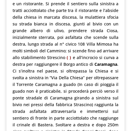
e un ristorante. Si prende il sentiero sulla sinistra a
tratti acciottolato che parte tra il ristorante e l’abside
della chiesa in marcata discesa, la mulattiera sfocia
su strada bianca in discesa, giunti al bivio con un
grande albero di ulivo, prendere strada Ciosa,
inizialmente sterrata, poi asfaltata che scende sulla
destra, lungo strada al n° civico 108 Villa Mimosa ha
molti simboli del Cammino; si scende fino ad arrivare
allo stabilimento Strescino
( )
e all’incrocio si curva a
destra per raggiungere il Borgo antico di
Caramagna
.
Ci s’inoltra nel paese, si oltrepassa la Chiesa e si
svolta a sinistra in “Via Della Chiesa” per oltrepassare
il Torrente Caramagna a guado (In caso di pioggia il
guado non è praticabile, si procederà perciò verso il
ponte stradale di Caramagna girando a sinistra sul
bivio nei pressi della fabbrica Strascino) raggiunta la
strada asfaltata attraversarla e immettersi sul
sentiero di fronte in parte acciottolato che raggiunge
il crinale di Bastera. Svoltare a destra e dopo 250m