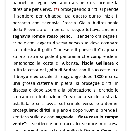
pannelli in legno, svoltando a sinistra si prende la
direzione per Cervo,
(*)
proseguendo diritti si prende
il sentiero per Chiappa. Da questo punto inizia il
percorso con segnavia Freccia Gialla bidirezionale
della Provincia di Imperia, si segue tuttavia anche il
segnavia rombo rosso pieno.
Il sentiero ora segue il
crinale con leggera discesa verso sud dove compare
sulla destra il golfo Dianese e il paese di Chiappa e
sulla sinistra si gode il panorama che comprende in
lontananza la costa di Albenga,
l’isola Gallinara
e
tutta la costa del golfo di Andora con il suo castello e
il borgo medioevale. Si raggiunge dopo 1800m circa
una grossa cisterna in pietra, si prosegue diritti in
discesa e dopo 250m alla biforcazione si prende lo
sterrato con indicazione Cervo sulla sx della strada
asfaltata e ci si avvia sul crinale verso le antenne,
proseguiamo diritti in piano e dopo 100m si prende il
sentiero sulla dx con
segnavia “ fiore rosa in campo
verde”;
il sentiero è ben tracciato, sempre in discesa
con imprendibile vista sul golfo di Diano e Cervo; si