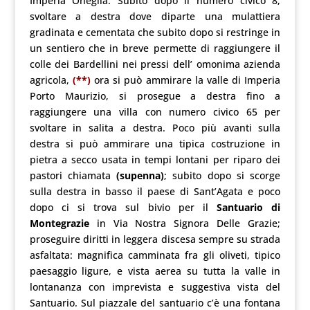
Imperia Oneglia. Subito dopo il numero civico 8,
svoltare a destra dove diparte una mulattiera
gradinata e cementata che subito dopo si restringe in
un sentiero che in breve permette di raggiungere il
colle dei Bardellini nei pressi dell’ omonima azienda
agricola,
(**)
ora si può ammirare la valle di Imperia
Porto Maurizio, si prosegue a destra fino a
raggiungere una villa con numero civico 65 per
svoltare in salita a destra. Poco più avanti sulla
destra si può ammirare una tipica costruzione in
pietra a secco usata in tempi lontani per riparo dei
pastori chiamata
(supenna)
; subito dopo si scorge
sulla destra in basso il paese di Sant’Agata e poco
dopo ci si trova sul bivio per il
Santuario di
Montegrazie
in Via Nostra Signora Delle Grazie;
proseguire diritti in leggera discesa sempre su strada
asfaltata: magnifica camminata fra gli oliveti, tipico
paesaggio ligure, e vista aerea su tutta la valle in
lontananza con imprevista e suggestiva vista del
Santuario. Sul piazzale del santuario c’è una fontana