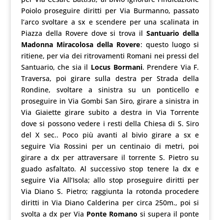
Poiolo proseguire diritti per Via Burmanno, passato
l’arco svoltare a sx e scendere per una scalinata in
Piazza della Rovere dove si trova il
Santuario della
Madonna Miracolosa della Rovere
: questo luogo si
ritiene, per via dei ritrovamenti Romani nei pressi del
Santuario, che sia il
Locus Bormani
. Prendere Via F.
Traversa, poi girare sulla destra per Strada della
Rondine, svoltare a sinistra su un ponticello e
proseguire in Via Gombi San Siro, girare a sinistra in
Via Giaiette girare subito a destra in Via Torrente
dove si possono vedere i resti della Chiesa di S. Siro
del X sec.. Poco più avanti al bivio girare a sx e
seguire Via Rossini per un centinaio di metri, poi
girare a dx per attraversare il torrente S. Pietro su
guado asfaltato. Al successivo stop tenere la dx e
seguire Via All’Isola; allo stop proseguire diritti per
Via Diano S. Pietro; raggiunta la rotonda procedere
diritti in Via Diano Calderina per circa 250m., poi si
svolta a dx per Via
Ponte Romano
si supera il ponte