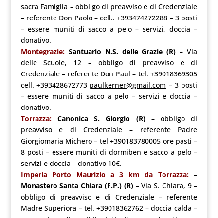
sacra Famiglia – obbligo di preavviso e di Credenziale
– referente Don Paolo – cell.. +393474272288 – 3 posti
– essere muniti di sacco a pelo – servizi, doccia –
donativo.
Montegrazie:
Santuario N.S. delle Grazie (R) –
Via
delle Scuole, 12 – obbligo di preavviso e di
Credenziale – referente Don Paul – tel. +39018369305
cell. +393428672773
paulkerner@gmail.com
– 3 posti
– essere muniti di sacco a pelo – servizi e doccia –
donativo.
Torrazza
:
Canonica S. Giorgio
(R)
– obbligo di
preavviso e di Credenziale – referente Padre
Giorgiomaria Michero – tel +390183780005 ore pasti –
8 posti – essere muniti di dormiben e sacco a pelo –
servizi e doccia – donativo 10€.
Imperia Porto Maurizio a 3 km da Torrazza:
–
Monastero Santa Chiara
(
F.P.) (R)
– Via S. Chiara, 9 –
obbligo di preavviso e di Credenziale – referente
Madre Superiora – tel. +39018362762 – doccia calda –