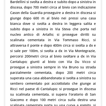
Bardellini si svolta a destra e subito dopo a sinistra in
discesa, dopo 700 metri circa al bivio con indicazione
Cason della Guardia proseguire a destra in discesa si
giunge dopo 600 m al bivio nei pressi una casa
bianca dove si svolta a destra in leggera salita e
subito dopo a sinistra in Via Steva che porta nel
nucleo antico di Artallo; si prosegue diritti su
scalinata cementata in Via Tommaso Ricci, si
attraversa il ponte e dopo 400m circa si svolta a dx e
si sale per 100m, si svolta a dx in Via Montegrazie,
percorsi 200metri circa al bivio svoltare a dx in Via
Cantalupo; giunti al bivio con Via Du Vicco si
prosegue a sinistra sempre in Via Bruno su strada
parzialmente cementata, dopo 200 metri circa
superata una casa abbandonata si svolta a sinistra su
sentiero cementato poi acciottolato che giunge ai
Ricci nel paese di Cantalupo; si prosegue in discesa
su scalinata cementata, si supera l’oratorio di San
Giacomo e dopo 100 metri circa sulla destra una
scalinata cementata porta su una curva a gomito, si