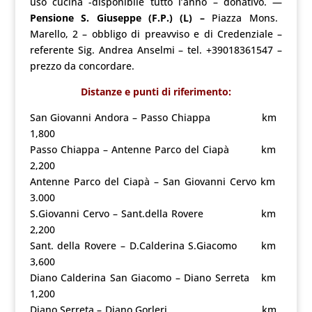
uso cucina -disponibile tutto l’anno – donativo. —
Pensione S. Giuseppe (F.P.) (L) –
Piazza Mons.
Marello, 2 – obbligo di preavviso e di Credenziale –
referente Sig. Andrea Anselmi – tel. +39018361547 –
prezzo da concordare.
Distanze e punti di riferimento:
San Giovanni Andora – Passo Chiappa km
1,800
Passo Chiappa – Antenne Parco del Ciapà km
2,200
Antenne Parco del Ciapà – San Giovanni Cervo km
3.000
S.Giovanni Cervo – Sant.della Rovere km
2,200
Sant. della Rovere – D.Calderina S.Giacomo km
3,600
Diano Calderina San Giacomo – Diano Serreta km
1,200
Diano Serreta – Diano Gorleri km