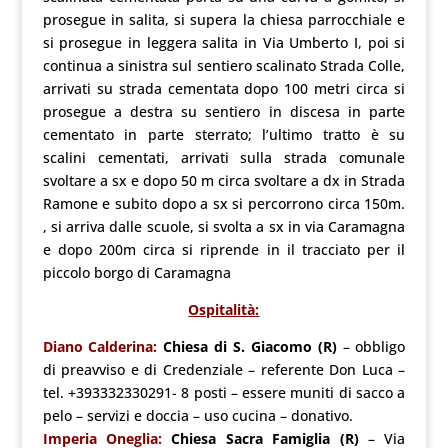
prosegue in salita, si supera la chiesa parrocchiale e
si prosegue in leggera salita in Via Umberto I, poi si
continua a sinistra sul sentiero scalinato Strada Colle,
arrivati su strada cementata dopo 100 metri circa si
prosegue a destra su sentiero in discesa in parte
cementato in parte sterrato; l’ultimo tratto è su
scalini cementati, arrivati sulla strada comunale
svoltare a sx e dopo 50 m circa svoltare a dx in Strada
Ramone e subito dopo a sx si percorrono circa 150m.
, si arriva dalle scuole, si svolta a sx in via Caramagna
e dopo 200m circa si riprende in il tracciato per il
piccolo borgo di Caramagna
Ospitalità:
Diano Calderina
:
Chiesa di S. Giacomo
(R)
– obbligo
di preavviso e di Credenziale – referente Don Luca –
tel. +393332330291- 8 posti – essere muniti di sacco a
pelo – servizi e doccia – uso cucina – donativo.
Imperia Oneglia:
Chiesa Sacra Famiglia
(R)
– Via