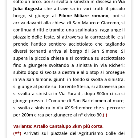
sotto un arco, poi si svolta a sinistra in discesa in
Via
Julia Augusta
che attraversa in vari tratti il piccolo
borgo, si giunge al
Pilone Miliare romano
, poi si
arriva davanti alla chiesa di San Mauro e Giacomo, si
continua diritti e tramite una scalinata si raggiunge il
piazzale delle feste, si attraversa la carrozzabile e si
prende l’antico sentiero acciottolato che tagliando
diversi tornanti arriva al borgo di San Simone. Si
supera la piccola chiesa e si continua su acciottolato
fino a giungere svoltando a sinistra in Via Richeri;
subito dopo si svolta a destra e allo Stop si prosegue
in Via San Simone, giunti in fondo si svolta a sinistra,
si giunge al ponte sul torrente Steria, si attraversa poi
si svolta a sinistra in Via Faraldi; dopo 800m circa si
giunge presso il Comune di San Bartolomeo al mare,
si svolta a sinistra in Via XX Settembre che si percorre
per 200m circa per giungere al n° civico 30.
( )
Variante: Artallo Cantalupo 3km più corta.
(**)
Arrivati sul piazzale dell’Agriturismo Colle dei