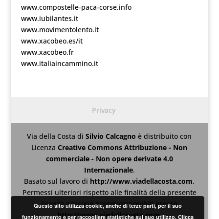
www.compostelle-paca-corse.info
www.iubilantes.it
www.movimentolento.it
www.xacobeo.es/it
www.xacobeo.fr
www.italiaincammino.it
Privacy
Via della Costa
di
Silvio Calcagno
è distribuito con
Licenza
Creative Commons Attribuzione - Non
commerciale - Non opere derivate 4.0
Internazionale
.
Basato sul lavoro di
http://www.viadellacosta.com
.
Permessi ulteriori rispetto alle finalità della presente
licenza possono essere disponibili presso
Questo sito utilizza cookie, anche di terze parti, per il suo
http://www.viadellacosta.com
.
funzionamento e per raccogliere statistiche sul suo utilizzo. Clicca