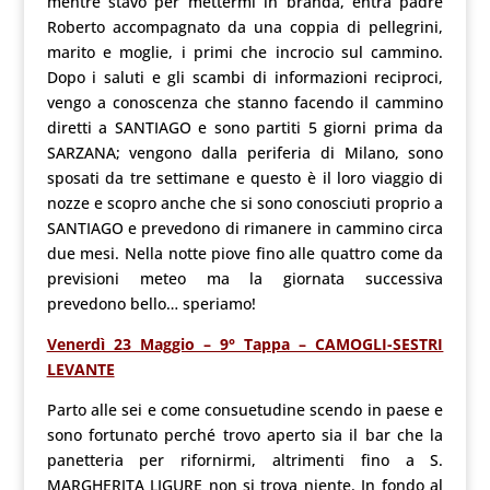
mentre stavo per mettermi in branda, entra padre
Roberto accompagnato da una coppia di pellegrini,
marito e moglie, i primi che incrocio sul cammino.
Dopo i saluti e gli scambi di informazioni reciproci,
vengo a conoscenza che stanno facendo il cammino
diretti a SANTIAGO e sono partiti 5 giorni prima da
SARZANA; vengono dalla periferia di Milano, sono
sposati da tre settimane e questo è il loro viaggio di
nozze e scopro anche che si sono conosciuti proprio a
SANTIAGO e prevedono di rimanere in cammino circa
due mesi. Nella notte piove fino alle quattro come da
previsioni meteo ma la giornata successiva
prevedono bello… speriamo!
Venerdì 23 Maggio – 9° Tappa – CAMOGLI-SESTRI
LEVANTE
Parto alle sei e come consuetudine scendo in paese e
sono fortunato perché trovo aperto sia il bar che la
panetteria per rifornirmi, altrimenti fino a S.
MARGHERITA LIGURE non si trova niente. In fondo al