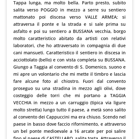
Tappa lunga, ma molto bella. Parto presto, subito
salita verso POGGIO in mezzo a serre su sentiero
mattonato poi discesa verso VALLE ARMEA; si
attraversa il ponte e la strada e si sale prima su
asfalto e poi su sentiero a BUSSANA vecchia, borgo
molto caratteristico abitato da artisti con relativi
laboratori, che ho attraversato in compagnia di due
cani mansueti. Caratteristico il sentiero in discesa in
acciottolato (bello) e con vista completa su BUSSANA.
Giungo a Taggia al convento di S. Domenico, suono e
mi apre un volontario che mi mette il timbro e lascia
fare alcune foto al chiostro. Fuori dal convento
proseguo su una stradina in mezzo agli olivi, dove
costeggio delle torri che mi portano a TAGGIA
VECCHIA in mezzo a un carruggio (tipica via ligure
molto stretta) lungo tutto il paese, a metà sono salito
al convento dei Cappuccini ma era chiuso. Scendo nel
paese in basso dove faccio rifornimento, e attraverso
un bel ponte medioevale a 16 arcate per poi salire
fino al paese di CASTELLARO, salita tosta. Attraverso il