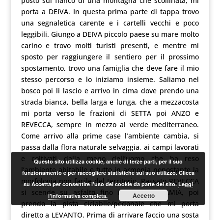
posto sul fianco di una montagna che scollinata, mi
porta a DEIVA. In questa prima parte di tappa trovo
una segnaletica carente e i cartelli vecchi e poco
leggibili. Giungo a DEIVA piccolo paese su mare molto
carino e trovo molti turisti presenti, e mentre mi
sposto per raggiungere il sentiero per il prossimo
spostamento, trovo una famiglia che deve fare il mio
stesso percorso e lo iniziamo insieme. Saliamo nel
bosco poi li lascio e arrivo in cima dove prendo una
strada bianca, bella larga e lunga, che a mezzacosta
mi porta verso le frazioni di SETTA poi ANZO e
REVECCA, sempre in mezzo al verde mediterraneo.
Come arrivo alla prime case l’ambiente cambia, si
passa dalla flora naturale selvaggia, ai campi lavorati
e coltivati dalla mano dell’uomo che ha reso
Questo sito utilizza cookie, anche di terze parti, per il suo
l’ambiente abitabile e tutto in armonia nonostante la
funzionamento e per raccogliere statistiche sul suo utilizzo. Clicca
morfologia non facile del territorio. Passato REVECCA
su Accetta per consentire l'uso dei cookie da parte del sito.
Leggi
si scende su asfalto fino in località CIAMIA, poi
Accetto
l'informativa completa.
prendo la pista ciclabile/pedonale che mi porta
diretto a LEVANTO. Prima di arrivare faccio una sosta