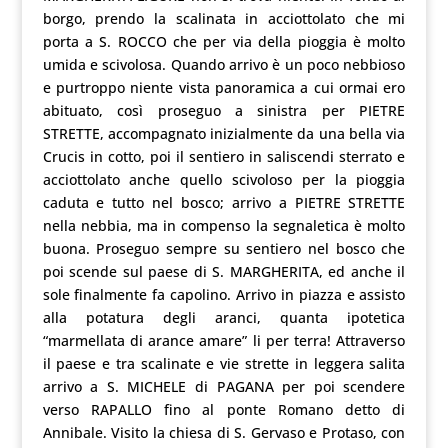
borgo, prendo la scalinata in acciottolato che mi
porta a S. ROCCO che per via della pioggia è molto
umida e scivolosa. Quando arrivo è un poco nebbioso
e purtroppo niente vista panoramica a cui ormai ero
abituato, così proseguo a sinistra per PIETRE
STRETTE, accompagnato inizialmente da una bella via
Crucis in cotto, poi il sentiero in saliscendi sterrato e
acciottolato anche quello scivoloso per la pioggia
caduta e tutto nel bosco; arrivo a PIETRE STRETTE
nella nebbia, ma in compenso la segnaletica è molto
buona. Proseguo sempre su sentiero nel bosco che
poi scende sul paese di S. MARGHERITA, ed anche il
sole finalmente fa capolino. Arrivo in piazza e assisto
alla potatura degli aranci, quanta ipotetica
“marmellata di arance amare” li per terra! Attraverso
il paese e tra scalinate e vie strette in leggera salita
arrivo a S. MICHELE di PAGANA per poi scendere
verso RAPALLO fino al ponte Romano detto di
Annibale. Visito la chiesa di S. Gervaso e Protaso, con