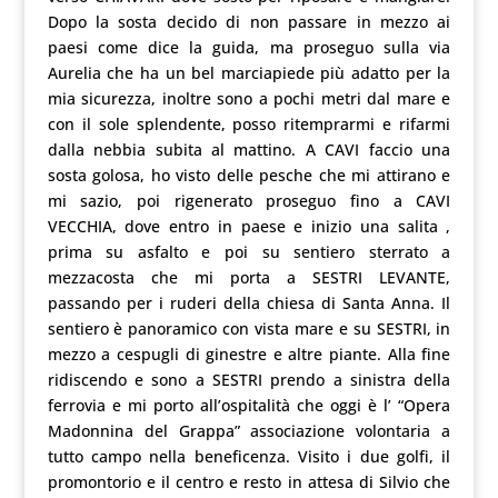
Dopo la sosta decido di non passare in mezzo ai
paesi come dice la guida, ma proseguo sulla via
Aurelia che ha un bel marciapiede più adatto per la
mia sicurezza, inoltre sono a pochi metri dal mare e
con il sole splendente, posso ritemprarmi e rifarmi
dalla nebbia subita al mattino. A CAVI faccio una
sosta golosa, ho visto delle pesche che mi attirano e
mi sazio, poi rigenerato proseguo fino a CAVI
VECCHIA, dove entro in paese e inizio una salita ,
prima su asfalto e poi su sentiero sterrato a
mezzacosta che mi porta a SESTRI LEVANTE,
passando per i ruderi della chiesa di Santa Anna. Il
sentiero è panoramico con vista mare e su SESTRI, in
mezzo a cespugli di ginestre e altre piante. Alla fine
ridiscendo e sono a SESTRI prendo a sinistra della
ferrovia e mi porto all’ospitalità che oggi è l’ “Opera
Madonnina del Grappa” associazione volontaria a
tutto campo nella beneficenza. Visito i due golfi, il
promontorio e il centro e resto in attesa di Silvio che