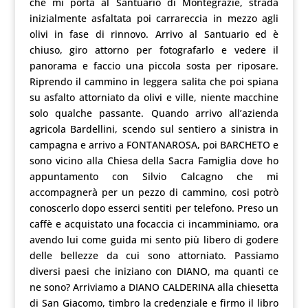
che mi porta al Santuario di Montegrazie, strada
inizialmente asfaltata poi carrareccia in mezzo agli
olivi in fase di rinnovo. Arrivo al Santuario ed è
chiuso, giro attorno per fotografarlo e vedere il
panorama e faccio una piccola sosta per riposare.
Riprendo il cammino in leggera salita che poi spiana
su asfalto attorniato da olivi e ville, niente macchine
solo qualche passante. Quando arrivo all’azienda
agricola Bardellini, scendo sul sentiero a sinistra in
campagna e arrivo a FONTANAROSA, poi BARCHETO e
sono vicino alla Chiesa della Sacra Famiglia dove ho
appuntamento con Silvio Calcagno che mi
accompagnerà per un pezzo di cammino, cosi potrò
conoscerlo dopo esserci sentiti per telefono. Preso un
caffè e acquistato una focaccia ci incamminiamo, ora
avendo lui come guida mi sento più libero di godere
delle bellezze da cui sono attorniato. Passiamo
diversi paesi che iniziano con DIANO, ma quanti ce
ne sono? Arriviamo a DIANO CALDERINA alla chiesetta
di San Giacomo, timbro la credenziale e firmo il libro