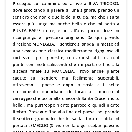
Proseguo sul cammino ed arrivo a RIVA TRIGOSO,
dove ascoltando il parere di una signora, prendo un
sentiero che non è quello della guida, ma che risulta
essere più lungo ma anche bello e che mi porta a
PUNTA BAFFE (torre) e poi all’area picnic dove mi
ricongiungo al percorso originale. Da qui prendo
direzione MONEGLIA, il sentiero si snoda in mezzo ad
una vegetazione classica mediterranea rigogliosa di
corbezzoli, pini, ginestre, con arbusti alti in alcuni
punti, con molti saliscendi che mi portano fino alla
discesa finale su MONEGLIA. Trovo anche piante
cadute sul sentiero ma facilmente superabili.
Attraverso il paese e dopo la sosta e il solito
rifornimento quotidiano di focaccia, imbocco il
carruggio che porta alla chiesa di Santa Croce, molto
bella , ma purtroppo niente parroco e quindi niente
timbro. Proseguo fino alla fine del paese, poi prendo
il sentiero gradinato che in salita dura e ripida mi
porta a LEMEGLIO (Silvio non la digerisce);un paesino