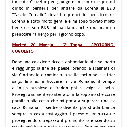
torrente Crovetto per giungere in centro e poi mi
dirigo in periferia per andare da Lorena al B&B
“Casale Coreallo” dove ho prenotato per dormire.
Lorena è stato molto gentile e mi sono trovato molto
bene nel suo B&B mi ha dato anche una mano a
prenotare l’albergo per il giorno dopo.
Martedì 20 Maggio – 6° Tappa – SPOTORNO-
COGOLETO
Dopo una colazione ricca e abbondante alle sei parto
e raggiungo la fine del paese, prendo la scalinata di
via Cincinnato e comincio la salita molto bella e irta;
salgo fino ad imboccare la via Romana, il tempo
all’inizio nuvoloso e freddo poi si volge al bello.
Proseguo su sentiero sterrato in falsopiano che corre
parallelo alla costa che mi porta a superare una ex
cava Romana; il sentiero diventa poi strada bianca
sempre in costa cosi aggiro il paese di BERGEGGI e
proseguendo oltrepasso il promontorio e scendo su
strada asfaltata e poi su carrareccia fino ad arrivare