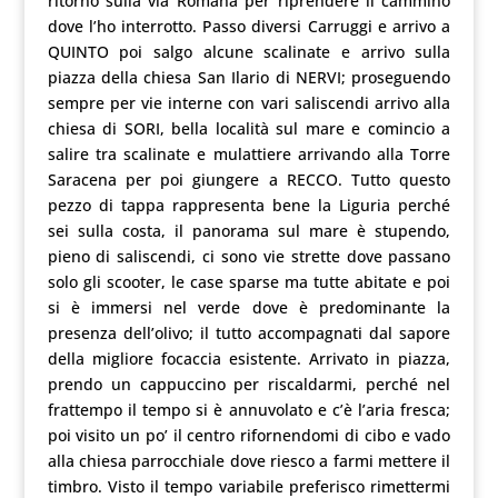
ritorno sulla via Romana per riprendere il cammino
dove l’ho interrotto. Passo diversi Carruggi e arrivo a
QUINTO poi salgo alcune scalinate e arrivo sulla
piazza della chiesa San Ilario di NERVI; proseguendo
sempre per vie interne con vari saliscendi arrivo alla
chiesa di SORI, bella località sul mare e comincio a
salire tra scalinate e mulattiere arrivando alla Torre
Saracena per poi giungere a RECCO. Tutto questo
pezzo di tappa rappresenta bene la Liguria perché
sei sulla costa, il panorama sul mare è stupendo,
pieno di saliscendi, ci sono vie strette dove passano
solo gli scooter, le case sparse ma tutte abitate e poi
si è immersi nel verde dove è predominante la
presenza dell’olivo; il tutto accompagnati dal sapore
della migliore focaccia esistente. Arrivato in piazza,
prendo un cappuccino per riscaldarmi, perché nel
frattempo il tempo si è annuvolato e c’è l’aria fresca;
poi visito un po’ il centro rifornendomi di cibo e vado
alla chiesa parrocchiale dove riesco a farmi mettere il
timbro. Visto il tempo variabile preferisco rimettermi