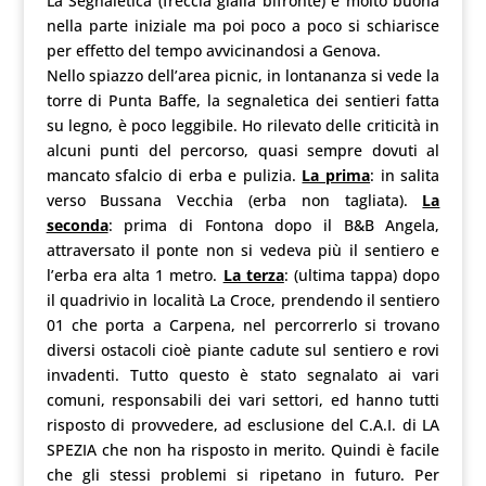
La Segnaletica (freccia gialla bifronte) è molto buona
nella parte iniziale ma poi poco a poco si schiarisce
per effetto del tempo avvicinandosi a Genova.
Nello spiazzo dell’area picnic, in lontananza si vede la
torre di Punta Baffe, la segnaletica dei sentieri fatta
su legno, è poco leggibile. Ho rilevato delle criticità in
alcuni punti del percorso, quasi sempre dovuti al
mancato sfalcio di erba e pulizia.
La prima
: in salita
verso Bussana Vecchia (erba non tagliata).
La
seconda
: prima di Fontona dopo il B&B Angela,
attraversato il ponte non si vedeva più il sentiero e
l’erba era alta 1 metro.
La terza
: (ultima tappa) dopo
il quadrivio in località La Croce, prendendo il sentiero
01 che porta a Carpena, nel percorrerlo si trovano
diversi ostacoli cioè piante cadute sul sentiero e rovi
invadenti. Tutto questo è stato segnalato ai vari
comuni, responsabili dei vari settori, ed hanno tutti
risposto di provvedere, ad esclusione del C.A.I. di LA
SPEZIA che non ha risposto in merito. Quindi è facile
che gli stessi problemi si ripetano in futuro. Per