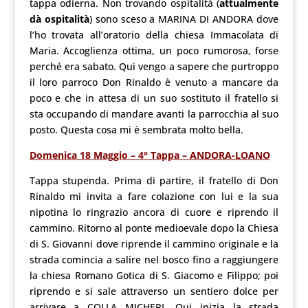
tappa odierna. Non trovando ospitalità (
attualmente
dà ospitalità
) sono sceso a MARINA DI ANDORA dove
l’ho trovata all’oratorio della chiesa Immacolata di
Maria. Accoglienza ottima, un poco rumorosa, forse
perché era sabato. Qui vengo a sapere che purtroppo
il loro parroco Don Rinaldo è venuto a mancare da
poco e che in attesa di un suo sostituto il fratello si
sta occupando di mandare avanti la parrocchia al suo
posto. Questa cosa mi è sembrata molto bella.
Domenica 18 Maggio – 4° Tappa – ANDORA-LOANO
Tappa stupenda. Prima di partire, il fratello di Don
Rinaldo mi invita a fare colazione con lui e la sua
nipotina lo ringrazio ancora di cuore e riprendo il
cammino. Ritorno al ponte medioevale dopo la Chiesa
di S. Giovanni dove riprende il cammino originale e la
strada comincia a salire nel bosco fino a raggiungere
la chiesa Romano Gotica di S. Giacomo e Filippo; poi
riprendo e si sale attraverso un sentiero dolce per
arrivare a COLLA MICHERI. Qui inizia la strada