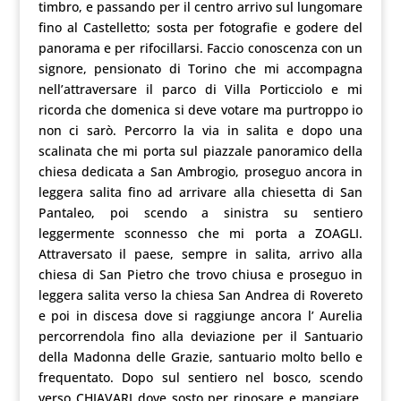
timbro, e passando per il centro arrivo sul lungomare
fino al Castelletto; sosta per fotografie e godere del
panorama e per rifocillarsi. Faccio conoscenza con un
signore, pensionato di Torino che mi accompagna
nell’attraversare il parco di Villa Porticciolo e mi
ricorda che domenica si deve votare ma purtroppo io
non ci sarò. Percorro la via in salita e dopo una
scalinata che mi porta sul piazzale panoramico della
chiesa dedicata a San Ambrogio, proseguo ancora in
leggera salita fino ad arrivare alla chiesetta di San
Pantaleo, poi scendo a sinistra su sentiero
leggermente sconnesso che mi porta a ZOAGLI.
Attraversato il paese, sempre in salita, arrivo alla
chiesa di San Pietro che trovo chiusa e proseguo in
leggera salita verso la chiesa San Andrea di Rovereto
e poi in discesa dove si raggiunge ancora l’ Aurelia
percorrendola fino alla deviazione per il Santuario
della Madonna delle Grazie, santuario molto bello e
frequentato. Dopo sul sentiero nel bosco, scendo
verso CHIAVARI dove sosto per riposare e mangiare.