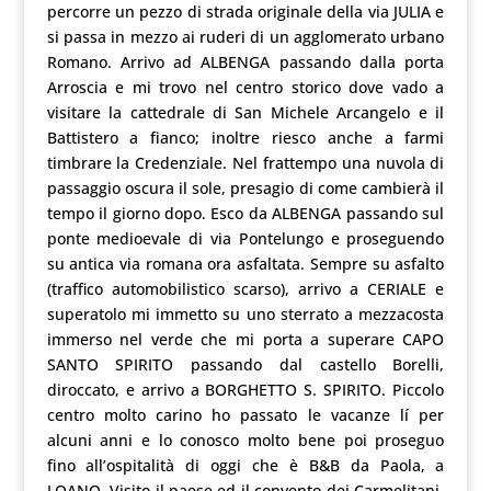
percorre un pezzo di strada originale della via JULIA e
si passa in mezzo ai ruderi di un agglomerato urbano
Romano. Arrivo ad ALBENGA passando dalla porta
Arroscia e mi trovo nel centro storico dove vado a
visitare la cattedrale di San Michele Arcangelo e il
Battistero a fianco; inoltre riesco anche a farmi
timbrare la Credenziale. Nel frattempo una nuvola di
passaggio oscura il sole, presagio di come cambierà il
tempo il giorno dopo. Esco da ALBENGA passando sul
ponte medioevale di via Pontelungo e proseguendo
su antica via romana ora asfaltata. Sempre su asfalto
(traffico automobilistico scarso), arrivo a CERIALE e
superatolo mi immetto su uno sterrato a mezzacosta
immerso nel verde che mi porta a superare CAPO
SANTO SPIRITO passando dal castello Borelli,
diroccato, e arrivo a BORGHETTO S. SPIRITO. Piccolo
centro molto carino ho passato le vacanze lí per
alcuni anni e lo conosco molto bene poi proseguo
fino all’ospitalità di oggi che è B&B da Paola, a
LOANO. Visito il paese ed il convento dei Carmelitani,