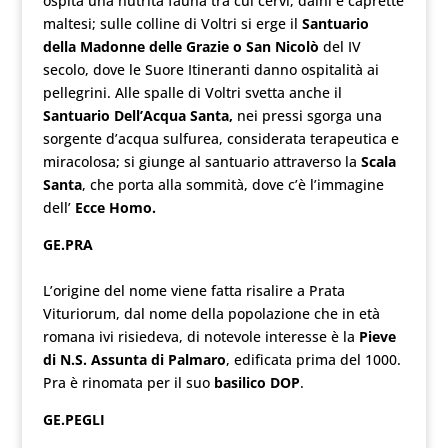
ospita una nutrita fauna tra cui cervi, daini e caprette
maltesi; sulle colline di Voltri si erge il
Santuario
della Madonne delle Grazie o San Nicolò
del IV
secolo, dove le Suore Itineranti danno ospitalità ai
pellegrini. Alle spalle di Voltri svetta anche il
Santuario Dell’Acqua Santa,
nei pressi sgorga una
sorgente d’acqua sulfurea, considerata terapeutica e
miracolosa; si giunge al santuario attraverso la
Scala
Santa
, che porta alla sommità, dove c’è l’immagine
dell’
Ecce Homo.
GE.PRA
L’origine del nome viene fatta risalire a Prata
Vituriorum, dal nome della popolazione che in età
romana ivi risiedeva, di notevole interesse è la
Pieve
di N.S. Assunta di Palmaro
, edificata prima del 1000.
Pra è rinomata per il suo
basilico DOP
.
GE.PEGLI