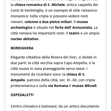
la
chiesa romanica di S. Michele
, antica cappella dei
Conti di Ventimiglia, è un esempio di stile romanico-
monastico; nella cripta si possono vedere resti
romani,
colonne e due pietre miliari
. Il
museo
archeologico
è situato nel
forte dell’ Annunziata
. La
città romana ha importanti resti: il
teatro
e un ampio
nucleo abitativo
.
BORDIGHERA
Elegante cittadina della Riviera dei Fiori, si divide in
due parti: la città vecchia sopra Capo Ampelio, e la
città nuova in zona pianeggiante verso ovest. I
monumenti da ricordare sono: la
chiesa di S.
Ampelio
, patrono della città, sec. XI –XII, con cripta
protoromanica e sulla
via Romana
il
museo Biknell
.
OSPEDALETTI
Centro climatico e balneare; da un antico documento