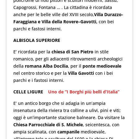
policrome di noti pittori e scultori moderni, Sassu,
Capogrossi, Fontana … . La cittadina è ricordata
anche per le belle ville del XVIII secolo,
Villa Durazzo-
Faraggiana e Villa della Rovere–Gavotti,
con bei
parchi e fastosi interni.
ALBISOLA SUPERIORE
E’ ricordata per la
chiesa di San Pietro
in stile
romanico, per gli adiacenti ritrovamenti archeologici
della
romana Alba Docilia
, per il
ponte medioevale
nel centro storico e per la
Villa Gavotti
con i bei
parchi e i fastosi interni.
CELLE LIGURE
Uno de “I Borghi più belli d’Italia”
E’ un antico borgo che si adagia in un’ampia
insenatura della riviera tra colline a ulivi, pini e viti;
oggi è un’importante stazione balneare. Da visitare la
Chiesa Parrocchiale di S. Michele
, seicentesca, con
ampia scalinata, con
campanile
medioevale,
all’interno tele e sculture del 1600 e la chiesa Di