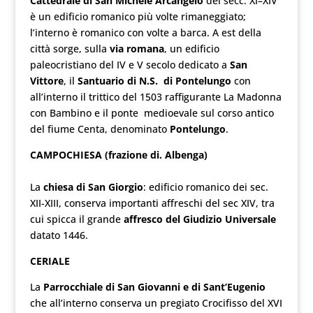
Cattedrale
di San Michele Arcangelo
dei secc. XI–XIV
è un edificio romanico più volte rimaneggiato;
l’interno è romanico con volte a barca. A est della
città sorge, sulla
via romana
, un edificio
paleocristiano del IV e V secolo dedicato a
San
Vittore
, il
Santuario di N.S. di Pontelungo
con
all’interno il trittico del 1503 raffigurante La Madonna
con Bambino e il ponte medioevale sul corso antico
del fiume Centa, denominato
Pontelungo
.
CAMPOCHIESA (frazione di. Albenga)
La
chiesa di San Giorgio
: edificio romanico dei sec.
XII-XIII, conserva importanti affreschi del sec XIV, tra
cui spicca il grande
affresco del Giudizio Universale
datato 1446.
CERIALE
La
Parrocchiale di San Giovanni e di Sant’Eugenio
che all’interno conserva un pregiato Crocifisso del XVI