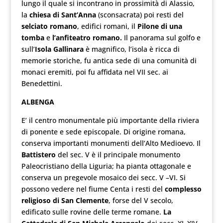
lungo il quale si incontrano in prossimità di Alassio,
la
chiesa di Sant’Anna
(sconsacrata) poi resti del
selciato romano
, edifici romani, il
Pilone di una
tomba
e
l’anfiteatro romano.
Il panorama sul golfo e
sull’
Isola Gallinara
è magnifico, l’isola è ricca di
memorie storiche, fu antica sede di una comunità di
monaci eremiti, poi fu affidata nel VII sec. ai
Benedettini.
ALBENGA
E’ il centro monumentale più importante della riviera
di ponente e sede episcopale. Di origine romana,
conserva importanti monumenti dell’Alto Medioevo. Il
Battistero
del sec. V è il principale monumento
Paleocristiano della Liguria; ha pianta ottagonale e
conserva un pregevole mosaico dei secc. V –VI. Si
possono vedere nel fiume Centa i resti del
complesso
religioso di San Clemente
, forse del V secolo,
edificato sulle rovine delle terme romane.
La