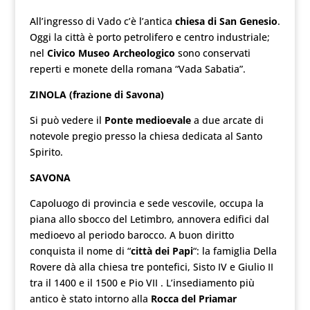
All’ingresso di Vado c’è l’antica
chiesa di San Genesio
.
Oggi la città è porto petrolifero e centro industriale;
nel
Civico Museo Archeologico
sono conservati
reperti e monete della romana “Vada Sabatia”.
ZINOLA (frazione di Savona)
Si può vedere il
Ponte medioevale
a due arcate di
notevole pregio presso la chiesa dedicata al Santo
Spirito.
SAVONA
Capoluogo di provincia e sede vescovile, occupa la
piana allo sbocco del Letimbro, annovera edifici dal
medioevo al periodo barocco. A buon diritto
conquista il nome di “
città dei Papi
“: la famiglia Della
Rovere dà alla chiesa tre pontefici, Sisto IV e Giulio II
tra il 1400 e il 1500 e Pio VII . L’insediamento più
antico è stato intorno alla
Rocca del Priamar