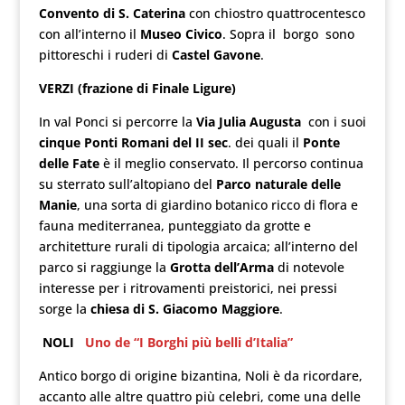
Convento di S. Caterina
con chiostro quattrocentesco
con all’interno il
Museo Civico
. Sopra il borgo sono
pittoreschi i ruderi di
Castel Gavone
.
VERZI (frazione di Finale Ligure)
In val Ponci si percorre la
Via Julia Augusta
con i suoi
cinque Ponti Romani del II sec
. dei quali il
Ponte
delle Fate
è il meglio conservato. Il percorso continua
su sterrato sull’altopiano del
Parco naturale delle
Manie
, una sorta di giardino botanico ricco di flora e
fauna mediterranea, punteggiato da grotte e
architetture rurali di tipologia arcaica; all’interno del
parco si raggiunge la
Grotta dell’Arma
di notevole
interesse per i ritrovamenti preistorici, nei pressi
sorge la
chiesa di S. Giacomo Maggiore
.
NOLI
Uno de “I Borghi più belli d’Italia”
Antico borgo di origine bizantina, Noli è da ricordare,
accanto alle altre quattro più celebri, come una delle