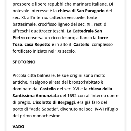
prospere e libere repubbliche marinare italiane. Di
notevole interesse è la
chiesa di San Paragorio
del
sec. XI, all’interno, cattedra vescovile, fonte
battesimale, crocifisso ligneo del sec. XII, resti di
affreschi quattrocenteschi.
La Cattedrale San
Pietro
conserva un ricco tesoro; a fianco la
torre
Toso
,
casa Repetto
e in alto il
Castello
, complesso
fortificato iniziato nell’ XI secolo.
SPOTORNO
Piccola città balneare, le sue origini sono molto
antiche, risalgono all’età del bronzo;l’abitato è
dominato dal
Castello
del sec. XVI e la
chiesa della
Santissima Annunziata
del 1692 con all’interno opere
di pregio.
L’isolotto di Bergeggi
, era già faro del
porto di “Vada Sabatia”, divenuto nei sec. IV-VI rifugio
del primo monachesimo.
VADO