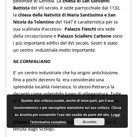
pedonale di Genova. La
chiesa di San Giovanni
Battista
del VII secolo, è sede parrocchiale dal 1132,
la
chiesa della Natività di Maria Santissima e San
Nicola da Tolentino
del 1647 è caratteristica per la
sua scalinata d’accesso.
Palazzo Fieschi
ora sede
della circoscrizione e
Palazzo Sciallero Carbone
sono
i più importanti edifici del XVI secolo. Sestri è stato
un centro industriale molto importante.
GE.CORNIGLIANO
E’ un centro industriale che ha origini antichissime,
fino a pochi decenni fa era considerato una
splendida località rivierasca, lo stesso Petrarca la
decantò come splendido luogo di villeggiatura. Tutte
le famiglie nobiliari di Genova e non, fecero a gara
Questo sito utilizza cookie, anche di terze parti, per il suo
nel possedere una propria villa in questa località e
funzionamento e per raccogliere statistiche sul suo utilizzo. Clicca
tutt’ora si possono ammirare. In Cornigliano c’è la
su Accetta per consentire l'uso dei cookie da parte del sito.
Leggi
chiesa di San Giacomo Apostolo
in Via Cervetto 3,
Accetto
l'informativa completa.
tenuta dagli Scolopi.