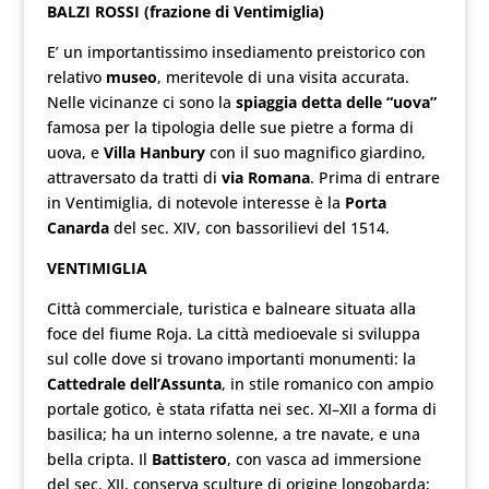
BALZI ROSSI (frazione di Ventimiglia)
E’ un importantissimo insediamento preistorico con
relativo
museo
, meritevole di una visita accurata.
Nelle vicinanze ci sono la
spiaggia detta delle “uova”
famosa per la tipologia delle sue pietre a forma di
uova, e
Villa Hanbury
con il suo magnifico giardino,
attraversato da tratti di
via Romana
. Prima di entrare
in Ventimiglia, di notevole interesse è la
Porta
Canarda
del sec. XIV, con bassorilievi del 1514.
VENTIMIGLIA
Città commerciale, turistica e balneare situata alla
foce del fiume Roja. La città medioevale si sviluppa
sul colle dove si trovano importanti monumenti: la
Cattedrale dell’Assunta
, in stile romanico con ampio
portale gotico, è stata rifatta nei sec. XI–XII a forma di
basilica; ha un interno solenne, a tre navate, e una
bella cripta. Il
Battistero
, con vasca ad immersione
del sec. XII, conserva sculture di origine longobarda;