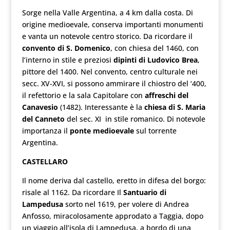
Sorge nella Valle Argentina, a 4 km dalla costa. Di
origine medioevale, conserva importanti monumenti
e vanta un notevole centro storico. Da ricordare il
convento di S. Domenico
, con chiesa del 1460, con
l’interno in stile e preziosi
dipinti di Ludovico Brea
,
pittore del 1400. Nel convento, centro culturale nei
secc. XV-XVI, si possono ammirare il chiostro del ‘400,
il refettorio e la sala Capitolare con
affreschi del
Canavesio
(1482). Interessante è la
chiesa di S. Maria
del Canneto
del sec. XI in stile romanico. Di notevole
importanza il
ponte medioevale
sul torrente
Argentina.
CASTELLARO
Il nome deriva dal castello, eretto in difesa del borgo:
risale al 1162. Da ricordare Il
Santuario di
Lampedusa
sorto nel 1619, per volere di Andrea
Anfosso, miracolosamente approdato a Taggia, dopo
un viaggio all’isola di Lampedusa, a bordo di una