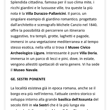
Splendida cittadina, famosa per il suo clima mite, i
ricchi giardini e le lussuose ville, tra queste la più
nota è la
Villa Durazzo-Pallavicini
. Il parco, un
singolare esempio di giardino romantico, progettato
dall’architetto e scenografo Michele Canzio nel 1840,
offre la possibilità di percorrere un itinerario
suggestivo, tra templi, grotte, laghetti e pagode,
immersi in una vegetazione mediterranea e al tempo
stesso esotica, nella villa si trova il
Museo Civico
Archeologico Ligure.
Interessante è pure
Villa Doria
,
immersa in un parco di lecci e pini, dove, in estate,
vengono allestiti spettacoli di vario genere. Vi ha sede
il
Museo Navale
.
GE. SESTRI PONENTE
La località esisteva già in epoca romana, anche se il
borgo era più nell’interno, l’attuale centro storico si
sviluppa intorno alla grande
basilica dell’Assunta
del
secolo XVII in
via Sestri
che è la più lunga via