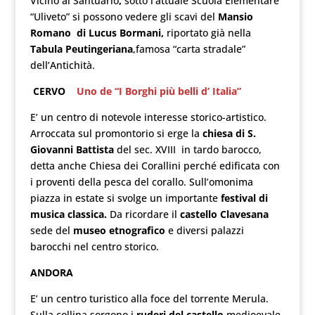
Vicino al Santuario
,
sotto l’attuale Scuola Elementare
“Uliveto” si possono vedere gli scavi del
Mansio
Romano di Lucus Bormani,
riportato già nella
Tabula Peutingeriana
,famosa “carta stradale”
dell’Antichità.
CERVO
Uno de “I Borghi più belli d’ Italia”
E’ un centro di notevole interesse storico-artistico.
Arroccata sul promontorio si erge la
chiesa di S.
Giovanni Battista
del sec. XVIII in tardo barocco,
detta anche Chiesa dei Corallini perché edificata con
i proventi della pesca del corallo. Sull’omonima
piazza in estate si svolge un importante
festival di
musica classica.
Da ricordare il
castello Clavesana
sede del
museo etnografico
e diversi palazzi
barocchi nel centro storico.
ANDORA
E’ un centro turistico alla foce del torrente Merula.
Sulla collina sorgono i
ruderi del castello
medioevale