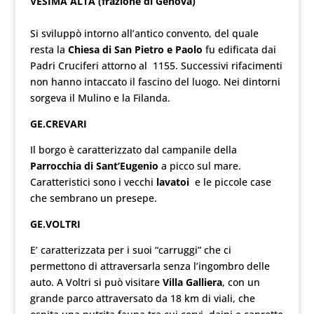
VESIMA ALTA (frazione di Genova)
Si sviluppò intorno all’antico convento, del quale
resta la
Chiesa di San Pietro e Paolo
fu edificata dai
Padri Cruciferi attorno al 1155. Successivi rifacimenti
non hanno intaccato il fascino del luogo. Nei dintorni
sorgeva il Mulino e la Filanda.
GE.CREVARI
Il borgo è caratterizzato dal campanile della
Parrocchia di Sant’Eugenio
a picco sul mare.
Caratteristici sono i vecchi
lavatoi
e le piccole case
che sembrano un presepe.
GE.VOLTRI
E’ caratterizzata per i suoi “carruggi” che ci
permettono di attraversarla senza l’ingombro delle
auto. A Voltri si può visitare
Villa Galliera
, con un
grande parco attraversato da 18 km di viali, che