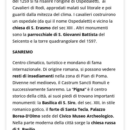
del 1259 si fa risalire l’origine di Ospedaletti, ai
Cavalieri di Rodi, approdati malati sul litorale e poi
guariti dalla mitezza del clima. I cavalieri costruirono
un ospedale (da qui il nome Ospedaletti) e vicino la
chiesa di S. Erasmo
del sec XIII . Altri monumenti
sono la
parrocchiale di S. Giovanni Battista
del
Seicento e la torre quadrangolare del 1597.
SANREMO
Centro climatico, turistico e mondano di fama
internazionale. Di origine romana, si possono vedere
resti di insediamenti
nella zona di Pian di Poma.
Divenne nel medioevo, il Castrum Sancti Romuli e
successivamente Sanremo. La “
Pigna“
è il centro
storico della città, ai suoi piedi di trovano importanti
monumenti: la
Basilica di S. Siro
, del sec. XIII, in stile
romanico gotico, il
forte di Santa
Tecla
,
Palazzo
Borea-D’Olmo
sede del
Civico Museo Archeologico.
Nella parte moderna della città sorge la
chiesa russa
di S. Basilio.