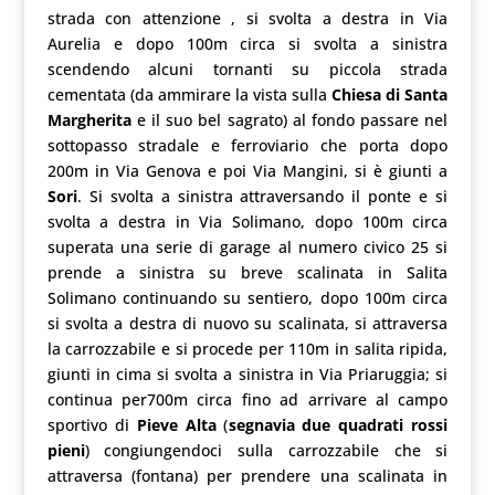
strada con attenzione , si svolta a destra in Via
Aurelia e dopo 100m circa si svolta a sinistra
scendendo alcuni tornanti su piccola strada
cementata (da ammirare la vista sulla
Chiesa di Santa
Margherita
e il suo bel sagrato) al fondo passare nel
sottopasso stradale e ferroviario che porta dopo
200m in Via Genova e poi Via Mangini, si è giunti a
Sori
. Si svolta a sinistra attraversando il ponte e si
svolta a destra in Via Solimano, dopo 100m circa
superata una serie di garage al numero civico 25 si
prende a sinistra su breve scalinata in Salita
Solimano continuando su sentiero, dopo 100m circa
si svolta a destra di nuovo su scalinata, si attraversa
la carrozzabile e si procede per 110m in salita ripida,
giunti in cima si svolta a sinistra in Via Priaruggia; si
continua per700m circa fino ad arrivare al campo
sportivo di
Pieve Alta
(
segnavia due quadrati rossi
pieni
) congiungendoci sulla carrozzabile che si
attraversa (fontana) per prendere una scalinata in