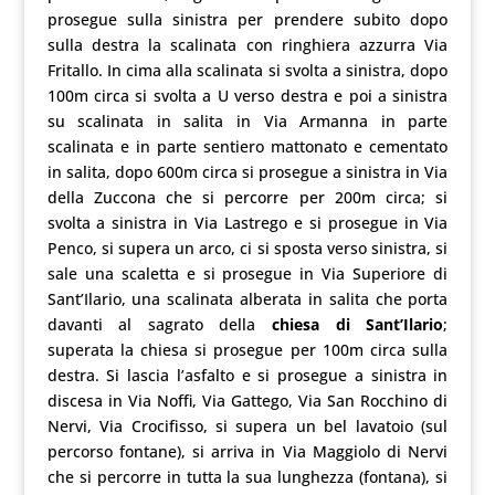
prosegue sulla sinistra per prendere subito dopo
sulla destra la scalinata con ringhiera azzurra Via
Fritallo. In cima alla scalinata si svolta a sinistra, dopo
100m circa si svolta a U verso destra e poi a sinistra
su scalinata in salita in Via Armanna in parte
scalinata e in parte sentiero mattonato e cementato
in salita, dopo 600m circa si prosegue a sinistra in Via
della Zuccona che si percorre per 200m circa; si
svolta a sinistra in Via Lastrego e si prosegue in Via
Penco, si supera un arco, ci si sposta verso sinistra, si
sale una scaletta e si prosegue in Via Superiore di
Sant’Ilario, una scalinata alberata in salita che porta
davanti al sagrato della
chiesa di Sant’Ilario
;
superata la chiesa si prosegue per 100m circa sulla
destra. Si lascia l’asfalto e si prosegue a sinistra in
discesa in Via Noffi, Via Gattego, Via San Rocchino di
Nervi, Via Crocifisso, si supera un bel lavatoio (sul
percorso fontane), si arriva in Via Maggiolo di Nervi
che si percorre in tutta la sua lunghezza (fontana), si