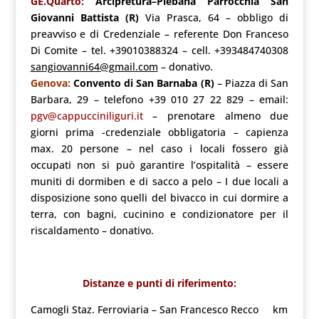
GE.Quarto:
Arcipretura–Plebana Parrocchia San
Giovanni Battista (R)
Via Prasca, 64 – obbligo di
preavviso e di Credenziale – referente Don Franceso
Di Comite – tel. +39010388324 – cell. +393484740308
sangiovanni64@gmail.com
– donativo.
Genova:
Convento di San Barnaba
(R)
– Piazza di San
Barbara, 29 – telefono +39 010 27 22 829 – email:
pgv@cappucciniliguri.it
– prenotare almeno due
giorni prima -credenziale obbligatoria – capienza
max. 20 persone – nel caso i locali fossero già
occupati non si può garantire l’ospitalità – essere
muniti di dormiben e di sacco a pelo – I due locali a
disposizione sono quelli del bivacco in cui dormire a
terra, con bagni, cucinino e condizionatore per il
riscaldamento – donativo.
Distanze e punti di riferimento:
Camogli Staz. Ferroviaria – San Francesco Recco km