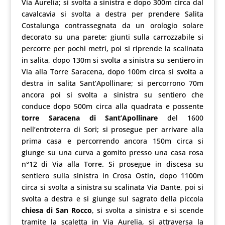
Via Aurelia; si svolta a sinistra e dopo 300m circa dal
cavalcavia si svolta a destra per prendere Salita
Costalunga contrassegnata da un orologio solare
decorato su una parete; giunti sulla carrozzabile si
percorre per pochi metri, poi si riprende la scalinata
in salita, dopo 130m si svolta a sinistra su sentiero in
Via alla Torre Saracena, dopo 100m circa si svolta a
destra in salita Sant’Apollinare; si percorrono 70m
ancora poi si svolta a sinistra su sentiero che
conduce dopo 500m circa alla quadrata e possente
torre Saracena di Sant’Apollinare
del 1600
nell’entroterra di Sori; si prosegue per arrivare alla
prima casa e percorrendo ancora 150m circa si
giunge su una curva a gomito presso una casa rosa
n°12 di Via alla Torre. Si prosegue in discesa su
sentiero sulla sinistra in Crosa Ostin, dopo 1100m
circa si svolta a sinistra su scalinata Via Dante, poi si
svolta a destra e si giunge sul sagrato della piccola
chiesa di San Rocco
, si svolta a sinistra e si scende
tramite la scaletta in Via Aurelia, si attraversa la