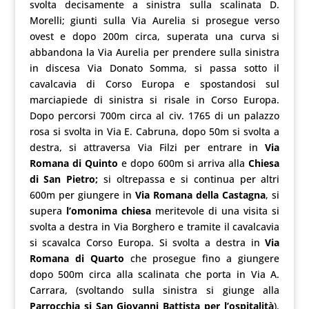
svolta decisamente a sinistra sulla scalinata D.
Morelli; giunti sulla Via Aurelia si prosegue verso
ovest e dopo 200m circa, superata una curva si
abbandona la Via Aurelia per prendere sulla sinistra
in discesa Via Donato Somma, si passa sotto il
cavalcavia di Corso Europa e spostandosi sul
marciapiede di sinistra si risale in Corso Europa.
Dopo percorsi 700m circa al civ. 1765 di un palazzo
rosa si svolta in Via E. Cabruna, dopo 50m si svolta a
destra, si attraversa Via Filzi per entrare in
Via
Romana di Quinto
e dopo 600m si arriva alla
Chiesa
di San Pietro;
si oltrepassa e si continua per altri
600m per giungere in
Via Romana della Castagna
, si
supera
l’omonima chiesa
meritevole di una visita si
svolta a destra in Via Borghero e tramite il cavalcavia
si scavalca Corso Europa. Si svolta a destra in
Via
Romana di Quarto
che prosegue fino a giungere
dopo 500m circa alla scalinata che porta in Via A.
Carrara, (svoltando sulla sinistra si giunge alla
Parrocchia si San Giovanni Battista per l’ospitalità
).