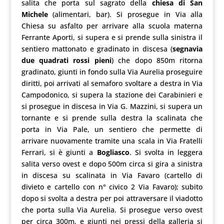
salita che porta sul sagrato della
chiesa di San
Michele
(alimentari, bar). Si prosegue in Via alla
Chiesa su asfalto per arrivare alla scuola materna
Ferrante Aporti, si supera e si prende sulla sinistra il
sentiero mattonato e gradinato in discesa (
segnavia
due quadrati rossi pieni
) che dopo 850m ritorna
gradinato, giunti in fondo sulla Via Aurelia proseguire
diritti, poi arrivati al semaforo svoltare a destra in Via
Campodonico, si supera la stazione dei Carabinieri e
si prosegue in discesa in Via G. Mazzini, si supera un
tornante e si prende sulla destra la scalinata che
porta in Via Pale, un sentiero che permette di
arrivare nuovamente tramite una scala in Via Fratelli
Ferrari, si è giunti a
Bogliasco
. Si svolta in leggera
salita verso ovest e dopo 500m circa si gira a sinistra
in discesa su scalinata in Via Favaro (cartello di
divieto e cartello con n° civico 2 Via Favaro); subito
dopo si svolta a destra per poi attraversare il viadotto
che porta sulla Via Aurelia. Si prosegue verso ovest
per circa 300m, e giunti nei pressi della galleria si