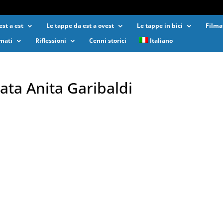
st a est
Le tappe da est a ovest
Le tappe in bici
Filma
lmati
Riflessioni
Cenni storici
Italiano
ata Anita Garibaldi