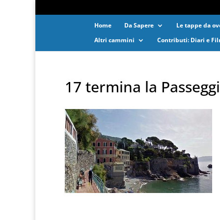
Home
Da Sapere
Le tappe da ove
Altri cammini
Contributi: Diari e Fi
17 termina la Passeggi