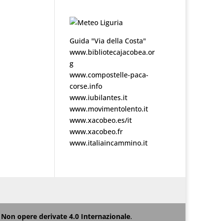
Guida "Via della Costa"
www.bibliotecajacobea.or
g
www.compostelle-paca-
corse.info
www.iubilantes.it
www.movimentolento.it
www.xacobeo.es/it
www.xacobeo.fr
www.italiaincammino.it
Non opere derivate 4.0 Internazionale
.