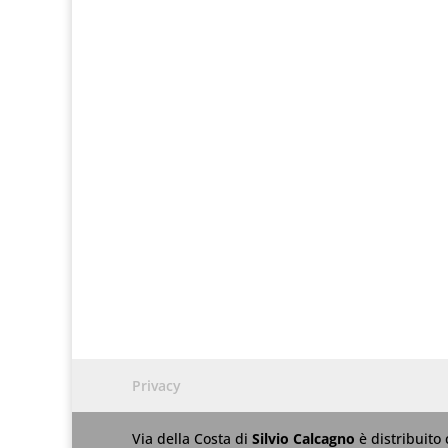
Privacy
Via della Costa
di
Silvio Calcagno
è distribuito