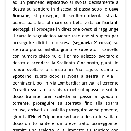
ad un pannello esplicativo si svolta decisamente a
destra su sentiero in discesa, si passa sotto le
Cave
Romane
, si prosegue, il sentiero diventa strada
bianca parallela al mare con bella vista
sull’isola di
Berteggi
; si prosegue in direzione ovest, si raggiunge
il cartello segnaletico Monte Mao che si supera per
proseguire diritti in discesa (
segnavia X rosso
) su
sterrato poi su asfalto; giunti e superato il cancello
con numero civico 16 e il primo palazzo, svoltare a
destra e scendere la Scalinata Cincinnato, giunti in
fondo svoltare a sinistra in Via Lajolo, siamo a
Spotorno
, subito dopo si svolta a destra in Via T.
Berninzoni, poi in Via Lombardia; arrivati al torrente
Crovetto svoltare a sinistra nel sottopasso e subito
dopo tramite una scaletta si passa a guado il
torrente, proseguire su sterrato fino alla sbarra
chiusa, arrivati sull’asfalto proseguire verso ponente,
giunti all’Hotel Tripodoro svoltare a destra in salita e
dopo un tornante e un breve tratto pianeggiante,
tramite una scaletta, ci si immette su sentiero con