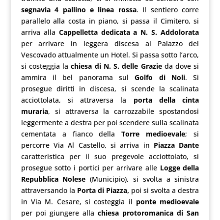
segnavia 4 pallino e linea rossa
. Il sentiero corre
parallelo alla costa in piano, si passa il Cimitero, si
arriva alla
Cappelletta dedicata a N. S. Addolorata
per arrivare in leggera discesa al Palazzo del
Vescovado attualmente un Hotel. Si passa sotto l’arco,
si costeggia la
chiesa di N. S. delle Grazie
da dove si
ammira il bel panorama sul
Golfo di Noli
. Si
prosegue diritti in discesa, si scende la scalinata
acciottolata, si attraversa la
porta della cinta
muraria
, si attraversa la carrozzabile spostandosi
leggermente a destra per poi scendere sulla scalinata
cementata a fianco della
Torre medioevale
; si
percorre Via Al Castello, si arriva in
Piazza Dante
caratteristica per il suo pregevole acciottolato, si
prosegue sotto i portici per arrivare alle
Logge della
Repubblica Nolese
(Municipio), si svolta a sinistra
attraversando la
Porta di Piazza,
poi si svolta a destra
in Via M. Cesare, si costeggia il
ponte medioevale
per poi giungere alla
chiesa protoromanica di San