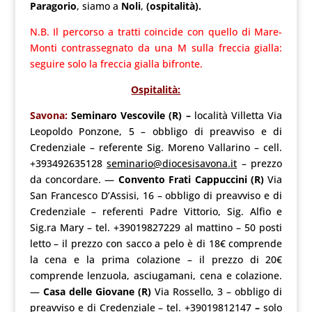
Paragorio
, siamo a
Noli
,
(ospitalità).
N.B. Il percorso a tratti coincide con quello di Mare-
Monti contrassegnato da una M sulla freccia gialla:
seguire solo la freccia gialla bifronte.
Ospitalità:
Savona:
Seminaro Vescovile
(R) –
località Villetta Via
Leopoldo Ponzone, 5 – obbligo di preavviso e di
Credenziale – referente Sig. Moreno Vallarino – cell.
+393492635128
seminario@diocesisavona.it
– prezzo
da concordare. —
Convento Frati Cappuccini (R)
Via
San
Francesco D’Assisi, 16 – obbligo di preavviso e di
Credenziale – referenti Padre Vittorio, Sig. Alfio e
Sig.ra Mary – tel. +39019827229 al mattino – 50 posti
letto – il prezzo con sacco a pelo è di 18€ comprende
la cena e la prima colazione – il prezzo di 20€
comprende lenzuola, asciugamani, cena e colazione.
—
Casa delle Giovane
(R)
Via Rossello, 3 – obbligo di
preavviso e di Credenziale – tel. +39019812147
–
solo