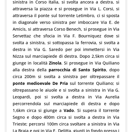
sinistra in Corso Italia, si svolta ancora a destra, si
attraversa la piazza e si prosegue in Via L. Corsi, si
attraversa il ponte sul torrente Letimbro, ci si sposta
in diagonale verso sinistra per imboccare Via E. de
Amicis, si attraversa Corso Benech, si prosegue in Via
Servettaz che sfocia in Via F. Bourniquez dove si
svolta a sinistra, si sottopassa la ferrovia, si svolta a
destra in Via G. Saredo per poi immettersi in Via
Nizza sul marciapiede di destra. Dopo 2,5km circa si
giunge in località
Zinola
. Si prosegue in Via Quiliano
alla destra della
parrocchia di Santo Spirito
, dopo
circa 200m si svolta a sinistra per oltrepassare il
ponte medioevale De Pria
sul torrente Quiliano; si
oltrepassano le aiuole e si svolta a sinistra in Via G.
Leopardi, poi si svolta a destra in Via Aurelia
percorrendola sul marciapiede di destra e dopo
1,6km circa si giunge a
Vado
. Si supera il torrente
Segno e dopo 400m circa si svolta a destra in Via
Trieste; percorsi 100m circa svoltare a sinistra in Via
La Braja e poi in Via E. Delitta, giunti in fondo presso i