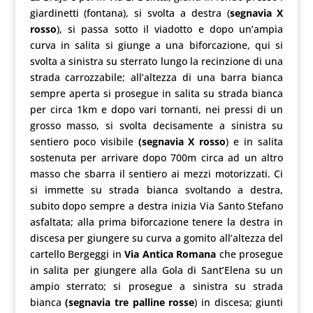
giardinetti (fontana), si svolta a destra (
segnavia X
rosso
), si passa sotto il viadotto e dopo un’ampia
curva in salita si giunge a una biforcazione, qui si
svolta a sinistra su sterrato lungo la recinzione di una
strada carrozzabile; all’altezza di una barra bianca
sempre aperta si prosegue in salita su strada bianca
per circa 1km e dopo vari tornanti, nei pressi di un
grosso masso, si svolta decisamente a sinistra su
sentiero poco visibile
(segnavia X rosso
) e in salita
sostenuta per arrivare dopo 700m circa ad un altro
masso che sbarra il sentiero ai mezzi motorizzati. Ci
si immette su strada bianca svoltando a destra,
subito dopo sempre a destra inizia Via Santo Stefano
asfaltata; alla prima biforcazione tenere la destra in
discesa per giungere su curva a gomito all’altezza del
cartello Bergeggi in
Via Antica Romana
che prosegue
in salita per giungere alla Gola di Sant’Elena su un
ampio sterrato; si prosegue a sinistra su strada
bianca
(segnavia tre palline rosse
) in discesa; giunti