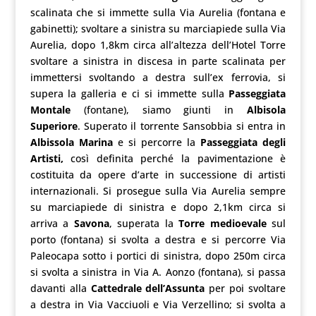
scalinata che si immette sulla Via Aurelia (fontana e
gabinetti); svoltare a sinistra su marciapiede sulla Via
Aurelia, dopo 1,8km circa all’altezza dell’Hotel Torre
svoltare a sinistra in discesa in parte scalinata per
immettersi svoltando a destra sull’ex ferrovia, si
supera la galleria e ci si immette sulla
Passeggiata
Montale
(fontane), siamo giunti in
Albisola
Superiore
. Superato il torrente Sansobbia si entra in
Albissola Marina
e si percorre la
Passeggiata degli
Artisti,
così definita perché la pavimentazione è
costituita da opere d’arte in successione di artisti
internazionali. Si prosegue sulla Via Aurelia sempre
su marciapiede di sinistra e dopo 2,1km circa si
arriva a
Savona
, superata la
Torre medioevale
sul
porto (fontana) si svolta a destra e si percorre Via
Paleocapa sotto i portici di sinistra, dopo 250m circa
si svolta a sinistra in Via A. Aonzo (fontana), si passa
davanti alla
Cattedrale dell’Assunta
per poi svoltare
a destra in Via Vacciuoli e Via Verzellino; si svolta a