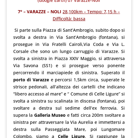
(Google Earth) 07 Varazze-Noli
7° – VARAZZE – NOLI
28,100km – Tempo: 7,15 h –
Difficoltà: bassa
Si parte sulla Piazza di Sant’Ambrogio, subito dopo si
svolta a destra in Via Sant’Ambrogio (fontana), si
prosegue in Via Fratelli Cairoli,Via Coda e Via L.
Corsale che sono un lungo carruggio di Varazze. Si
svolta a sinistra in Piazza XXIV Maggio, si attraversa
Via Savona (SS1) e si prosegue verso ponente
percorrendo il marciapiede di sinistra. Superato il
porto di Varazze
e percorsi 1,5km circa, superate le
strisce pedonali, all’altezza dei cartelli che indicano
“libero accesso al mare” e “ Comune di Celle Ligure” si
svolta a sinistra su scalinata in discesa (fontana), poi
svoltare a destra sul sedime dell’ex ferrovia. Si
supera la
Galleria Museo
e fatti circa 200m svoltare a
sinistra per attraversare la Via Aurelia e immettersi a
destra sulla Passeggiata Mare, poi Lungomare
Colombo, siamo a
Celle Ligure
. Si raggiunge la