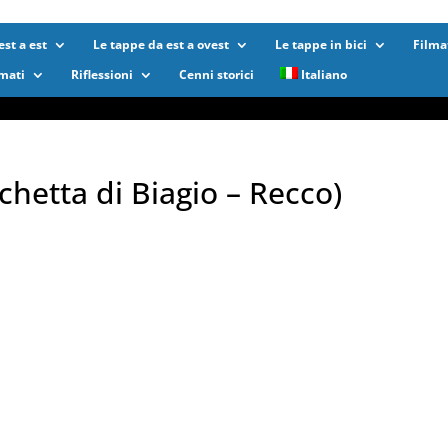
st a est
Le tappe da est a ovest
Le tappe in bici
Filma
lmati
Riflessioni
Cenni storici
Italiano
chetta di Biagio – Recco)