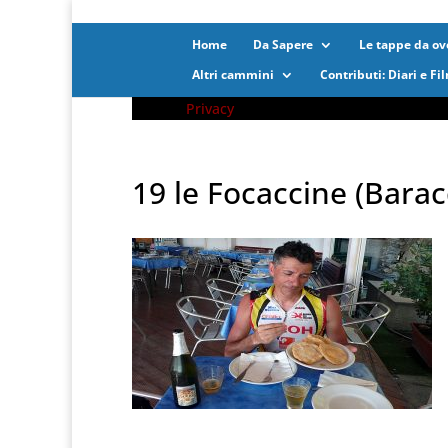
Home
Da Sapere
Le tappe da ove
Altri cammini
Contributi: Diari e Fi
Privacy
19 le Focaccine (Barac