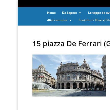
Home
Da Sapere
Le tappe da ove
Altri cammini
Contributi: Diari e Fi
15 piazza De Ferrari 