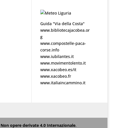
Guida "Via della Costa"
www.bibliotecajacobea.or
g
www.compostelle-paca-
corse.info
www.iubilantes.it
www.movimentolento.it
www.xacobeo.es/it
www.xacobeo.fr
www.italiaincammino.it
Non opere derivate 4.0 Internazionale
.