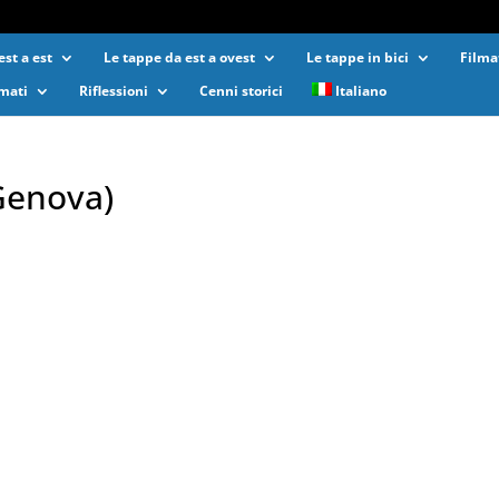
st a est
Le tappe da est a ovest
Le tappe in bici
Filma
lmati
Riflessioni
Cenni storici
Italiano
(Genova)