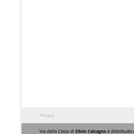
Privacy
Via della Costa
di
Silvio Calcagno
è distribuito