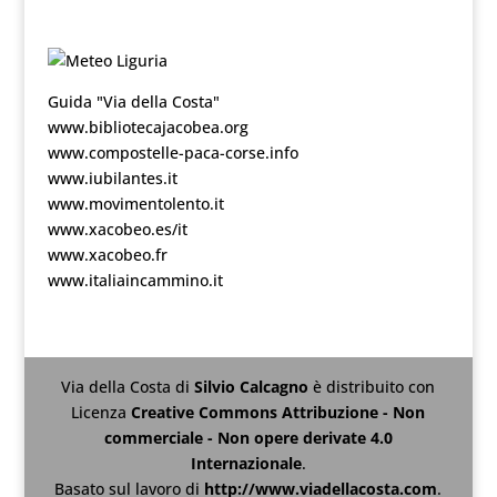
Guida "Via della Costa"
www.bibliotecajacobea.org
www.compostelle-paca-corse.info
www.iubilantes.it
www.movimentolento.it
www.xacobeo.es/it
www.xacobeo.fr
www.italiaincammino.it
Via della Costa
di
Silvio Calcagno
è distribuito con
Licenza
Creative Commons Attribuzione - Non
commerciale - Non opere derivate 4.0
Internazionale
.
Basato sul lavoro di
http://www.viadellacosta.com
.