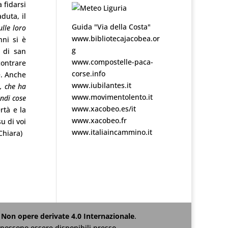
 fidarsi
duta, il
Guida "Via della Costa"
ulle loro
www.bibliotecajacobea.or
nni si è
g
o di san
www.compostelle-paca-
contrare
corse.info
e. Anche
www.iubilantes.it
e, che ha
www.movimentolento.it
andi cose
www.xacobeo.es/it
rtà e la
www.xacobeo.fr
u di voi
www.italiaincammino.it
Chiara)
Non opere derivate 4.0 Internazionale
.
za possono essere disponibili presso