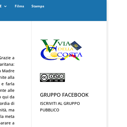
E
Films
Stamps
Grazie a
aritana:
ra Madre
ite alla
 e farla
nte alle
GRUPPO FACEBOOK
o qui da
ordia di
ISCRIVITI AL GRUPPO
nità, ma
PUBBLICO
 la meta
mparare a