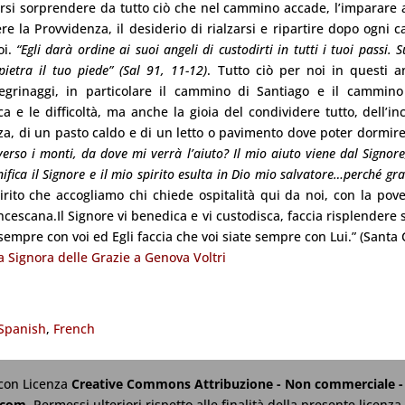
iarsi sorprendere da tutto ciò che nel cammino accade, l’imparare a
 la Provvidenza, il desiderio di rialzarsi e ripartire dopo ogni ca
oi.
“Egli darà ordine ai suoi angeli di custodirti in tutti i tuoi passi. S
ietra il tuo piede” (Sal 91, 11-12)
. Tutto ciò per noi in questi a
legrinaggi, in particolare il cammino di Santiago e il cammin
 e le difficoltà, ma anche la gioia del condividere tutto, dell’in
nza, di un pasto caldo e di un letto o pavimento dove poter dormir
 verso i monti, da dove mi verrà l’aiuto? Il mio aiuto viene dal Signor
fica il Signore e il mio spirito esulta in Dio mio salvatore…perché gr
irito che accogliamo chi chiede ospitalità qui da noi, con la pove
ncescana.Il Signore vi benedica e vi custodisca, faccia risplendere s
a sempre con voi ed Egli faccia che voi siate sempre con Lui.” (Santa
a Signora delle Grazie a Genova Voltri
Spanish
French
 con Licenza
Creative Commons Attribuzione - Non commerciale - 
.com
. Permessi ulteriori rispetto alle finalità della presente licen