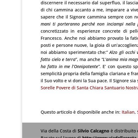
discernere il necessario dal superfluo, il lasc
di chi cammina accanto a me, imparare a vivere
sapere che il Signore cammina sempre con n
mani ti porteranno perché non inciampi nella p
concretizzato in esperienze concrete di pel
Francesco. Anche noi abbiamo provato la fatica
posti e persone nuove, la gioia di un’accoglie
noi abbiamo sperimentato che:”
Alzo gli occhi
fatto cielo e terra
”, ma anche
“L’anima mia magni
ha fatto in me l’Onnipotente”
. E’ con questo sp
semplicità propria della famiglia clariana e fra
il Suo volto e vi doni la Sua pace. Il Signore si
Sorelle Povere di Santa Chiara Santuario Nostr
Questo articolo è disponibile anche in:
Italian
Via della Costa
di
Silvio Calcagno
è distribuito
Basato sul lavoro di
http://www.viadellacosta