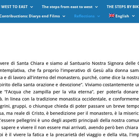
 WEST TO EAST
The steps from east to west
THE STEPS BY BIK
Contribuctions: Diarys end Films
Reflections
English
vere di Santa Chiara e siamo al Santuario Nostra Signora delle 
ntemplativa, che fa proprio l’imperativo di Gesù alla donna sam
a e di lavoro all’interno del monastero, purché, come dice la nost
pirito della santa orazione e devozione”. Viviamo costantemente un
e “l’Acqua che zampilla per la vita eterna”, per poterla donare
à. In linea con la tradizione monastica occidentale, e conformeme
llegrini, gruppi, o chiunque chieda di poter passare un breve temp
sa, ma reale di Cristo, è benedizione per il monastero, è la miseric
’essere pellegrini è uno degli aspetti principali della nostra comu
 sapere e vivere il non essere mai arrivati, avendo però ben chiara
oi è il vivere la fatica e la precarietà del viaggio e della vita, l’i