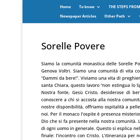
Home
To know
THE STEPS FROM
Newspaper Articles
Other Path
Sorelle Povere
Siamo la comunità monastica delle Sorelle Po
Genova Voltri. Siamo una comunità di vita co
“Dammi da bere!”. Viviamo una vita di preghier
santa Chiara, questo lavoro “non estingua lo S
Nostra fonte, Gesù Cristo, desiderose di ber
conoscere a chi si accosta alla nostra comunit
nostre disponibilità, offriamo ospitalità a pe
noi. Per il monaco l’ospite è presenza misterio
Dio che si fa presente nella nostra comunità. L
di ogni uomo in generale. Questo si esplica nel
finale: l’incontro con Cristo. L’itineranza per n