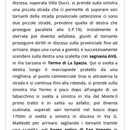
discesa, superata Villa Ducci, si prende sulla sinistra
una piccola strada che ci permette di superare vari
tornanti della strada provinciale (attenzione ci sono
due piccole strade, prendere quella di destra che
prosegue parallela alla S.P.19); inizialmente è
sterrata poi diventa asfaltata, giunti al tornante
proseguire diritti in discesa sulla provinciale fino ad
arrivare, dopo una curva a gomito, e successivamente
scendere sulla destra una scaletta con
segnavia AVG
,
in Via Sarzana in
Termo di La Spezia
. Qui si svolta a
destra lungo il marciapiede protetto da una
ringhiera, al punto commerciale Snai si attraversa la
strada e si continua fino alla rotonda, si prende sulla
sinistra Via Termo e poco dopo all’angolo di un
tabacchino si svolta a sinistra in Via del Monte.Il
primo tratto è in salita su asfalto, poi diventa
scalinata, superati vari tornanti nel bosco dopo
1750m si svolta a sinistra in discesa in Via G.
Matteotti per arrivare, tagliando i tornanti tramite
una scaletta, nel
borgo antico di San Venerio
in