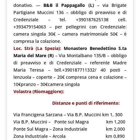
donativo. —
B&B il Pappagallo (L)
– via Brigate
Partigiane Muccini 136 – obbligo di preavviso e di
Credenziale – tel. +390187625138 cell.
+393479154063 – per pellegrini con Credenziale:
camera singola 30€ – camera matrimoniale 50€ – è
compresa la colazione.
Loc. Strà (La Spezia):
Monastero Benedettino S.ta
Maria del Mare (R)
– Via Montalbano 135/B – obbligo
di preavviso e di Credenziale – referente Madre
Maria Teresa – tell.+390187711332/ 40 posti –
lenzuola – coperte – 20€ compresa cena e colazione –
10€pranzo – 30€camera singola
Volastra (Riomaggiore):
Distanze e punti di riferimento:
Via Francigena Sarzana – Via B.P. Muccini km 1, 300
Via B.P. Muccini – Ponte sul Magra km 1,200
Ponte Sul Magra – Zona Industriale km 2,000
Zona Industriale – Arcola km 0,890