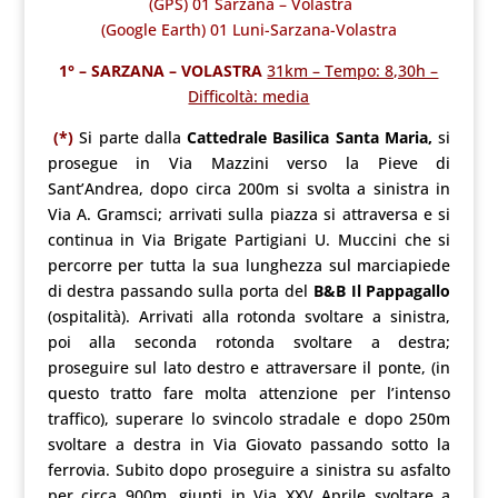
(GPS) 01 Sarzana – Volastra
(Google Earth) 01 Luni-Sarzana-Volastra
1° – SARZANA – VOLASTRA
31km – Tempo: 8,30h –
Difficoltà: media
(*)
Si parte dalla
Cattedrale Basilica Santa Maria,
si
prosegue in Via Mazzini verso la Pieve di
Sant’Andrea, dopo circa 200m si svolta a sinistra in
Via A. Gramsci; arrivati sulla piazza si attraversa e si
continua in Via Brigate Partigiani U. Muccini che si
percorre per tutta la sua lunghezza sul marciapiede
di destra passando sulla porta del
B&B Il Pappagallo
(ospitalità). Arrivati alla rotonda svoltare a sinistra,
poi alla seconda rotonda svoltare a destra;
proseguire sul lato destro e attraversare il ponte, (in
questo tratto fare molta attenzione per l’intenso
traffico), superare lo svincolo stradale e dopo 250m
svoltare a destra in Via Giovato passando sotto la
ferrovia. Subito dopo proseguire a sinistra su asfalto
per circa 900m, giunti in Via XXV Aprile svoltare a