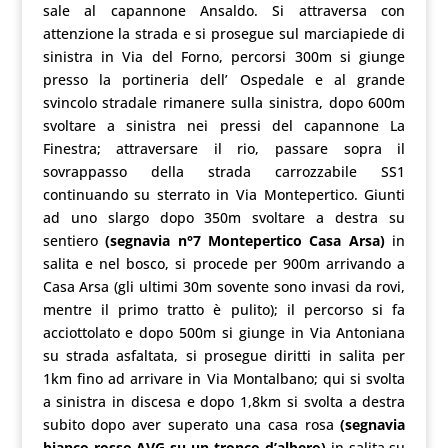
sale al capannone Ansaldo. Si attraversa con
attenzione la strada e si prosegue sul marciapiede di
sinistra in Via del Forno, percorsi 300m si giunge
presso la portineria dell’ Ospedale e al grande
svincolo stradale rimanere sulla sinistra, dopo 600m
svoltare a sinistra nei pressi del capannone La
Finestra; attraversare il rio, passare sopra il
sovrappasso della strada carrozzabile SS1
continuando su sterrato in Via Montepertico. Giunti
ad uno slargo dopo 350m svoltare a destra su
sentiero
(segnavia n°7 Montepertico Casa Arsa)
in
salita e nel bosco, si procede per 900m arrivando a
Casa Arsa (gli ultimi 30m sovente sono invasi da rovi,
mentre il primo tratto è pulito); il percorso si fa
acciottolato e dopo 500m si giunge in Via Antoniana
su strada asfaltata, si prosegue diritti in salita per
1km fino ad arrivare in Via Montalbano; qui si svolta
a sinistra in discesa e dopo 1,8km si svolta a destra
subito dopo aver superato una casa rosa
(segnavia
bianco-rosso AVG su un tronco d’albero)
in salita su