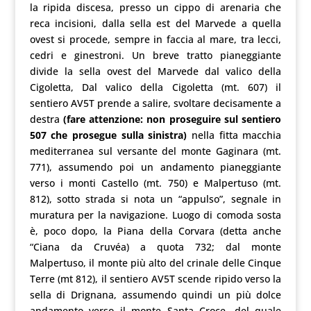
la ripida discesa, presso un cippo di arenaria che
reca incisioni, dalla sella est del Marvede a quella
ovest si procede, sempre in faccia al mare, tra lecci,
cedri e ginestroni. Un breve tratto pianeggiante
divide la sella ovest del Marvede dal valico della
Cigoletta, Dal valico della Cigoletta (mt. 607) il
sentiero AV5T prende a salire, svoltare decisamente a
destra
(fare attenzione: non proseguire sul sentiero
507 che prosegue sulla sinistra)
nella fitta macchia
mediterranea sul versante del monte Gaginara (mt.
771), assumendo poi un andamento pianeggiante
verso i monti Castello (mt. 750) e Malpertuso (mt.
812), sotto strada si nota un “appulso”, segnale in
muratura per la navigazione. Luogo di comoda sosta
è, poco dopo, la Piana della Corvara (detta anche
“Ciana da Cruvéa) a quota 732; dal monte
Malpertuso, il monte più alto del crinale delle Cinque
Terre (mt 812), il sentiero AV5T scende ripido verso la
sella di Drignana, assumendo quindi un più dolce
andamento verso il monte Santa Croce, del quale