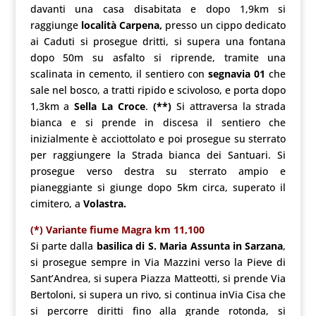
davanti una casa disabitata e dopo 1,9km si
raggiunge
località Carpena,
presso un cippo dedicato
ai Caduti si prosegue dritti, si supera una fontana
dopo 50m su asfalto si riprende, tramite una
scalinata in cemento, il sentiero con
segnavia 01
che
sale nel bosco, a tratti ripido e scivoloso, e porta dopo
1,3km a
Sella La Croce
.
(**)
Si attraversa la strada
bianca e si prende in discesa il sentiero che
inizialmente è acciottolato e poi prosegue su sterrato
per raggiungere la Strada bianca dei Santuari. Si
prosegue verso destra su sterrato ampio e
pianeggiante si giunge dopo 5km circa, superato il
cimitero, a
Volastra.
(*) Variante fiume Magra km 11,100
Si parte dalla
basilica di S. Maria Assunta in Sarzana
,
si prosegue sempre in Via Mazzini verso la Pieve di
Sant’Andrea, si supera Piazza Matteotti, si prende Via
Bertoloni, si supera un rivo, si continua inVia Cisa che
si percorre diritti fino alla grande rotonda, si