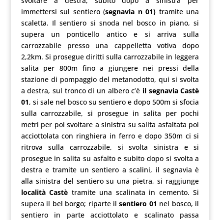
svoltare a destra, subito dopo a sinistra per
immettersi sul sentiero (
segnavia n 01)
tramite una
scaletta. Il sentiero si snoda nel bosco in piano, si
supera un ponticello antico e si arriva sulla
carrozzabile presso una cappelletta votiva dopo
2,2km. Si prosegue diritti sulla carrozzabile in leggera
salita per 800m fino a giungere nei pressi della
stazione di pompaggio del metanodotto, qui si svolta
a destra, sul tronco di un albero c’è
il segnavia Castè
01
, si sale nel bosco su sentiero e dopo 500m si sfocia
sulla carrozzabile, si prosegue in salita per pochi
metri per poi svoltare a sinistra su salita asfaltata poi
acciottolata con ringhiera in ferro e dopo 350m ci si
ritrova sulla carrozzabile, si svolta sinistra e si
prosegue in salita su asfalto e subito dopo si svolta a
destra e tramite un sentiero a scalini, il segnavia è
alla sinistra del sentiero su una pietra, si raggiunge
località Castè
tramite una scalinata in cemento. Si
supera il bel borgo; riparte il
sentiero 01
nel bosco, il
sentiero in parte acciottolato e scalinato passa