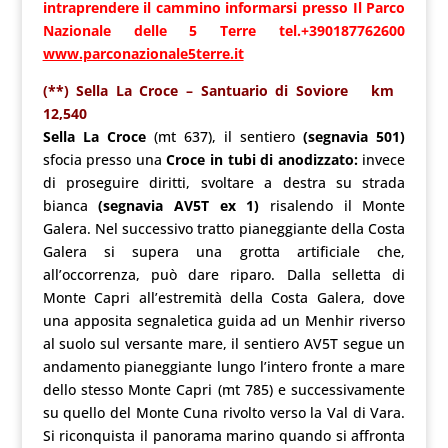
intraprendere il cammino informarsi presso Il Parco
Nazionale delle 5 Terre
tel.+39
0187762600
www.parconazionale5terre.it
(**) Sella La Croce – Santuario di Soviore km
12,540
Sella La Croce
(mt 637), il sentiero
(segnavia 501)
sfocia presso una
Croce in tubi di anodizzato:
invece
di proseguire diritti, svoltare a destra su strada
bianca
(segnavia AV5T ex 1)
risalendo il Monte
Galera. Nel successivo tratto pianeggiante della Costa
Galera si supera una grotta artificiale che,
all’occorrenza, può dare riparo. Dalla selletta di
Monte Capri all’estremità della Costa Galera, dove
una apposita segnaletica guida ad un Menhir riverso
al suolo sul versante mare, il sentiero AV5T segue un
andamento pianeggiante lungo l’intero fronte a mare
dello stesso Monte Capri (mt 785) e successivamente
su quello del Monte Cuna rivolto verso la Val di Vara.
Si riconquista il panorama marino quando si affronta