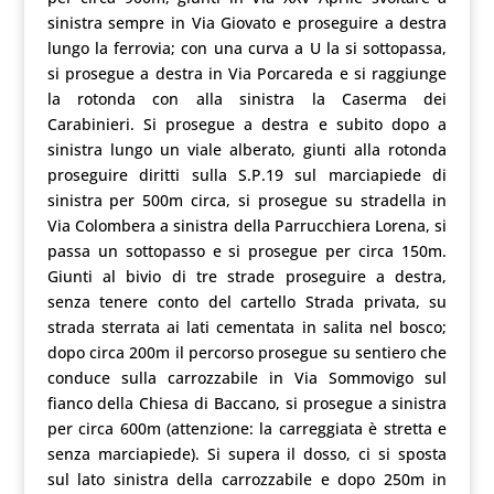
sinistra sempre in Via Giovato e proseguire a destra
lungo la ferrovia; con una curva a U la si sottopassa,
si prosegue a destra in Via Porcareda e si raggiunge
la rotonda con alla sinistra la Caserma dei
Carabinieri. Si prosegue a destra e subito dopo a
sinistra lungo un viale alberato, giunti alla rotonda
proseguire diritti sulla S.P.19 sul marciapiede di
sinistra per 500m circa, si prosegue su stradella in
Via Colombera a sinistra della Parrucchiera Lorena, si
passa un sottopasso e si prosegue per circa 150m.
Giunti al bivio di tre strade proseguire a destra,
senza tenere conto del cartello Strada privata, su
strada sterrata ai lati cementata in salita nel bosco;
dopo circa 200m il percorso prosegue su sentiero che
conduce sulla carrozzabile in Via Sommovigo sul
fianco della Chiesa di Baccano, si prosegue a sinistra
per circa 600m (attenzione: la carreggiata è stretta e
senza marciapiede). Si supera il dosso, ci si sposta
sul lato sinistra della carrozzabile e dopo 250m in