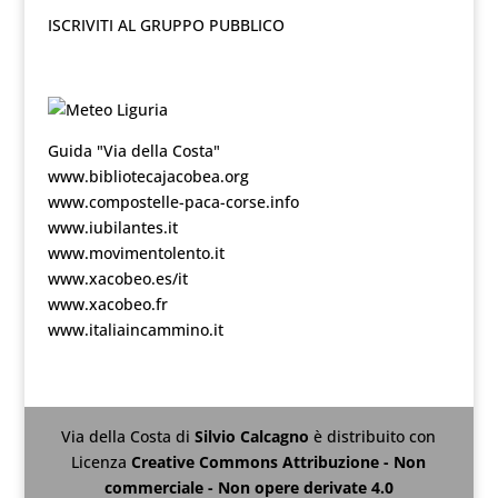
ISCRIVITI AL GRUPPO PUBBLICO
Guida "Via della Costa"
www.bibliotecajacobea.org
www.compostelle-paca-corse.info
www.iubilantes.it
www.movimentolento.it
www.xacobeo.es/it
www.xacobeo.fr
www.italiaincammino.it
Via della Costa
di
Silvio Calcagno
è distribuito con
Licenza
Creative Commons Attribuzione - Non
commerciale - Non opere derivate 4.0