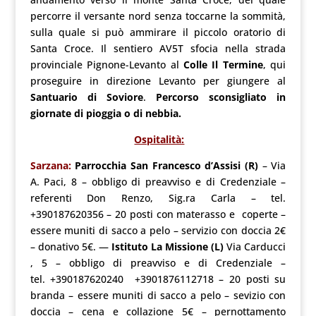
percorre il versante nord senza toccarne la sommità,
sulla quale si può ammirare il piccolo oratorio di
Santa Croce. Il sentiero AV5T sfocia nella strada
provinciale Pignone-Levanto al
Colle Il Termine
, qui
proseguire in direzione Levanto per giungere al
Santuario di Soviore
.
Percorso sconsigliato in
giornate di pioggia o di nebbia.
Ospitalità:
Sarzana:
Parrocchia San Francesco d’Assisi
(R)
– Via
A. Paci, 8 – obbligo di preavviso e di Credenziale –
referenti Don Renzo, Sig.ra Carla – tel.
+390187620356 – 20 posti con materasso e coperte –
essere muniti di sacco a pelo – servizio con doccia 2€
– donativo 5€. —
Istituto La Missione (L)
Via Carducci
, 5 – obbligo di preavviso e di Credenziale –
tel. +390187620240 +3901876112718 – 20 posti su
branda – essere muniti di sacco a pelo
– sevizio con
doccia – cena e collazione 5€ – pernottamento