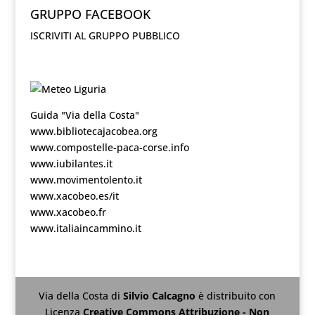
GRUPPO FACEBOOK
ISCRIVITI AL GRUPPO PUBBLICO
Guida "Via della Costa"
www.bibliotecajacobea.org
www.compostelle-paca-corse.info
www.iubilantes.it
www.movimentolento.it
www.xacobeo.es/it
www.xacobeo.fr
www.italiaincammino.it
Via della Costa
di
Silvio Calcagno
è distribuito con
Licenza
Creative Commons Attribuzione - Non