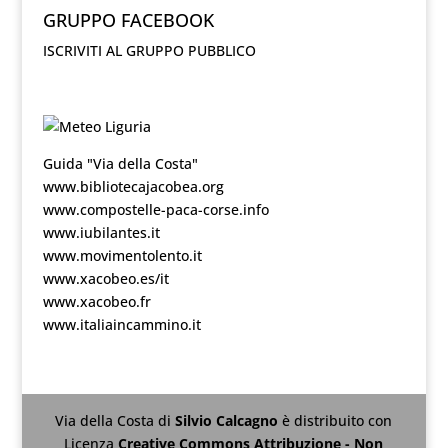
GRUPPO FACEBOOK
ISCRIVITI AL GRUPPO PUBBLICO
Guida "Via della Costa"
www.bibliotecajacobea.org
www.compostelle-paca-corse.info
www.iubilantes.it
www.movimentolento.it
www.xacobeo.es/it
www.xacobeo.fr
www.italiaincammino.it
Via della Costa
di
Silvio Calcagno
è distribuito con
Licenza
Creative Commons Attribuzione - Non