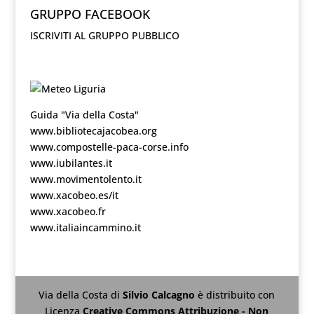
GRUPPO FACEBOOK
ISCRIVITI AL GRUPPO PUBBLICO
Guida "Via della Costa"
www.bibliotecajacobea.org
www.compostelle-paca-corse.info
www.iubilantes.it
www.movimentolento.it
www.xacobeo.es/it
www.xacobeo.fr
www.italiaincammino.it
Via della Costa
di
Silvio Calcagno
è distribuito con
Licenza
Creative Commons Attribuzione - Non