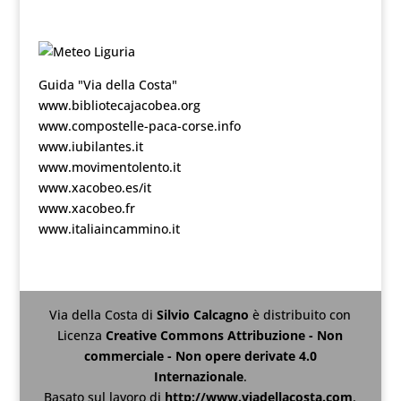
Guida "Via della Costa"
www.bibliotecajacobea.org
www.compostelle-paca-corse.info
www.iubilantes.it
www.movimentolento.it
www.xacobeo.es/it
www.xacobeo.fr
www.italiaincammino.it
Via della Costa
di
Silvio Calcagno
è distribuito con
Licenza
Creative Commons Attribuzione - Non
commerciale - Non opere derivate 4.0
Internazionale
.
Basato sul lavoro di
http://www.viadellacosta.com
.