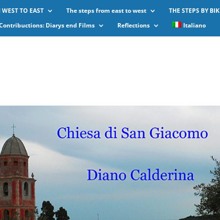
 WEST TO EAST
The steps from east to west
THE STEPS BY BIK
Contribuctions: Diarys end Films
Reflections
Italiano