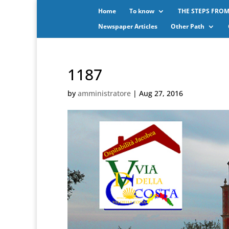
Home
To know
THE STEPS FROM
Newspaper Articles
Other Path
1187
by
amministratore
|
Aug 27, 2016