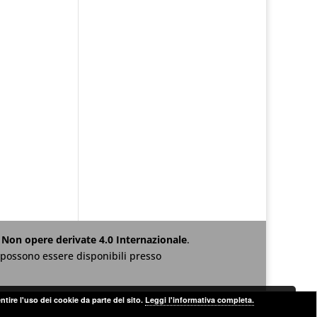
Non opere derivate 4.0 Internazionale
.
za possono essere disponibili presso
ntire l'uso dei cookie da parte del sito.
Leggi l'informativa completa.