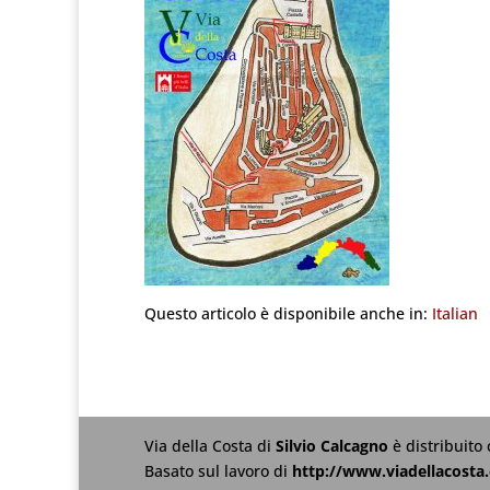
Questo articolo è disponibile anche in:
Italian
Via della Costa
di
Silvio Calcagno
è distribuito
Basato sul lavoro di
http://www.viadellacosta