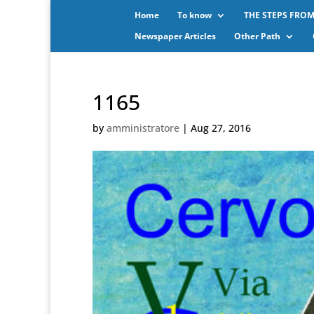
Home
To know
THE STEPS FROM
Newspaper Articles
Other Path
1165
by
amministratore
|
Aug 27, 2016