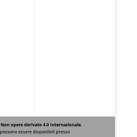
Non opere derivate 4.0 Internazionale
.
za possono essere disponibili presso