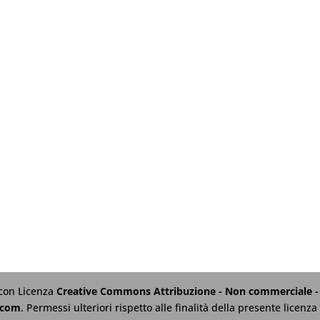
 con Licenza
Creative Commons Attribuzione - Non commerciale - 
.com
. Permessi ulteriori rispetto alle finalità della presente licen