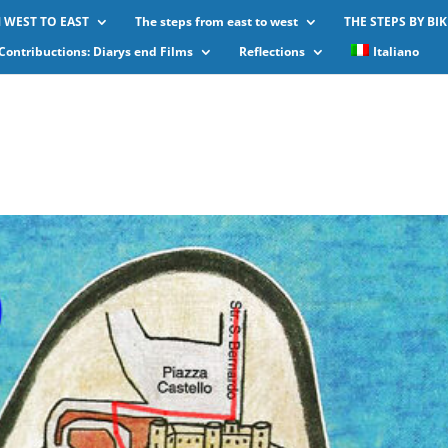
 WEST TO EAST
The steps from east to west
THE STEPS BY BIK
Contribuctions: Diarys end Films
Reflections
Italiano