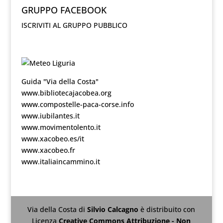
GRUPPO FACEBOOK
ISCRIVITI AL GRUPPO PUBBLICO
Guida "Via della Costa"
www.bibliotecajacobea.org
www.compostelle-paca-corse.info
www.iubilantes.it
www.movimentolento.it
www.xacobeo.es/it
www.xacobeo.fr
www.italiaincammino.it
Via della Costa
di
Silvio Calcagno
è distribuito con
Licenza
Creative Commons Attribuzione - Non