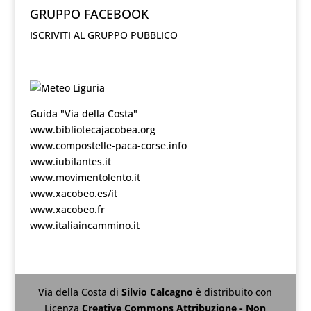
GRUPPO FACEBOOK
ISCRIVITI AL GRUPPO PUBBLICO
Guida "Via della Costa"
www.bibliotecajacobea.org
www.compostelle-paca-corse.info
www.iubilantes.it
www.movimentolento.it
www.xacobeo.es/it
www.xacobeo.fr
www.italiaincammino.it
Via della Costa
di
Silvio Calcagno
è distribuito con
Licenza
Creative Commons Attribuzione - Non