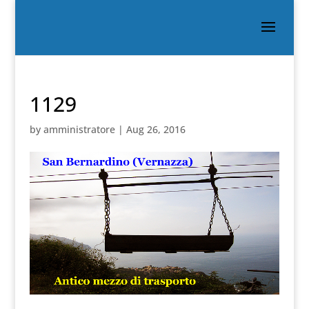
1129
by
amministratore
|
Aug 26, 2016