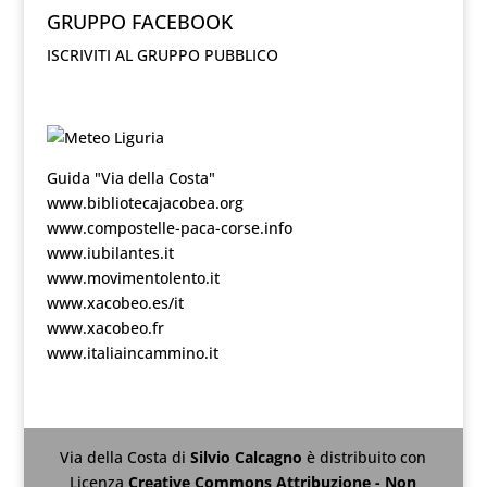
GRUPPO FACEBOOK
ISCRIVITI AL GRUPPO PUBBLICO
Guida "Via della Costa"
www.bibliotecajacobea.org
www.compostelle-paca-corse.info
www.iubilantes.it
www.movimentolento.it
www.xacobeo.es/it
www.xacobeo.fr
www.italiaincammino.it
Via della Costa
di
Silvio Calcagno
è distribuito con
Licenza
Creative Commons Attribuzione - Non