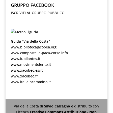
GRUPPO FACEBOOK
ISCRIVITI AL GRUPPO PUBBLICO
Guida "Via della Costa"
www.bibliotecajacobea.org
www.compostelle-paca-corse.info
www.iubilantes.it
www.movimentolento.it
www.xacobeo.es/it
www.xacobeo.fr
www.italiaincammino.it
Via della Costa
di
Silvio Calcagno
è distribuito con
Licenza
Creative Commons Attribuzione - Non