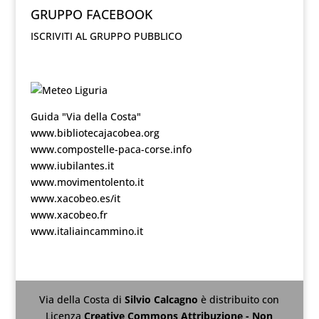
GRUPPO FACEBOOK
ISCRIVITI AL GRUPPO PUBBLICO
Guida "Via della Costa"
www.bibliotecajacobea.org
www.compostelle-paca-corse.info
www.iubilantes.it
www.movimentolento.it
www.xacobeo.es/it
www.xacobeo.fr
www.italiaincammino.it
Via della Costa
di
Silvio Calcagno
è distribuito con
Licenza
Creative Commons Attribuzione - Non