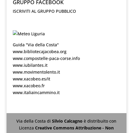
GRUPPO FACEBOOK
ISCRIVITI AL GRUPPO PUBBLICO
Guida "Via della Costa"
www.bibliotecajacobea.org
www.compostelle-paca-corse.info
www.iubilantes.it
www.movimentolento.it
www.xacobeo.es/it
www.xacobeo.fr
www.italiaincammino.it
Via della Costa
di
Silvio Calcagno
è distribuito con
Licenza
Creative Commons Attribuzione - Non