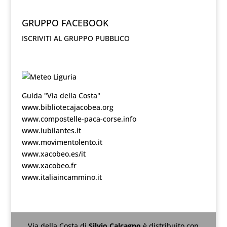
GRUPPO FACEBOOK
ISCRIVITI AL GRUPPO PUBBLICO
Guida "Via della Costa"
www.bibliotecajacobea.org
www.compostelle-paca-corse.info
www.iubilantes.it
www.movimentolento.it
www.xacobeo.es/it
www.xacobeo.fr
www.italiaincammino.it
Via della Costa
di
Silvio Calcagno
è distribuito con