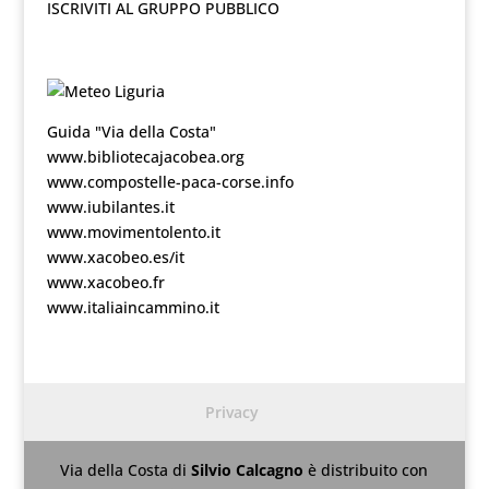
ISCRIVITI AL GRUPPO PUBBLICO
Guida "Via della Costa"
www.bibliotecajacobea.org
www.compostelle-paca-corse.info
www.iubilantes.it
www.movimentolento.it
www.xacobeo.es/it
www.xacobeo.fr
www.italiaincammino.it
Privacy
Via della Costa
di
Silvio Calcagno
è distribuito con