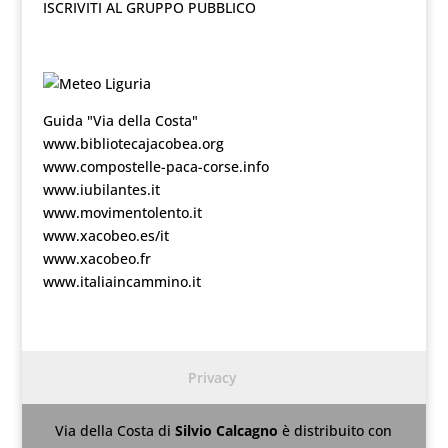
ISCRIVITI AL GRUPPO PUBBLICO
Guida "Via della Costa"
www.bibliotecajacobea.org
www.compostelle-paca-corse.info
www.iubilantes.it
www.movimentolento.it
www.xacobeo.es/it
www.xacobeo.fr
www.italiaincammino.it
Privacy
Via della Costa
di
Silvio Calcagno
è distribuito con