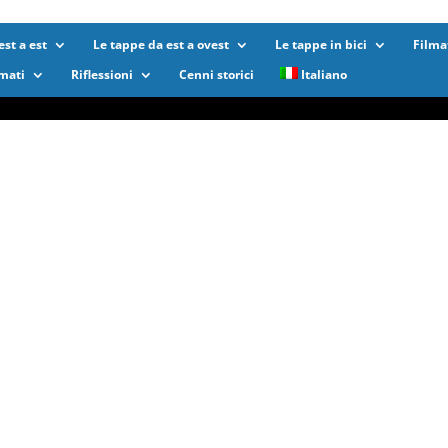
st a est
Le tappe da est a ovest
Le tappe in bici
Filma
lmati
Riflessioni
Cenni storici
Italiano