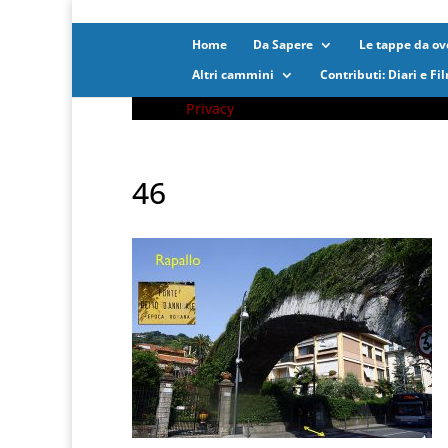
Home
Da Sapere
Le tappe da ove
Altri cammini
Contributi: Diari e Fi
Privacy
46