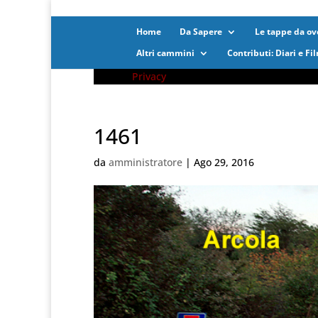
Home
Da Sapere
Le tappe da ove
Altri cammini
Contributi: Diari e Fi
Privacy
1461
da
amministratore
|
Ago 29, 2016