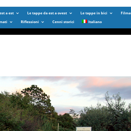
st a est
Le tappe da est a ovest
Le tappe in bici
Filma
lmati
Riflessioni
Cenni storici
Italiano