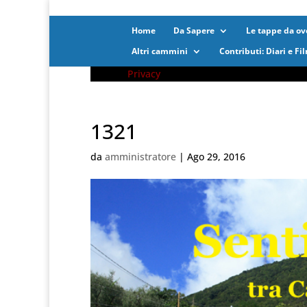
Home
Da Sapere
Le tappe da ove
Altri cammini
Contributi: Diari e Fi
Privacy
1321
da
amministratore
|
Ago 29, 2016