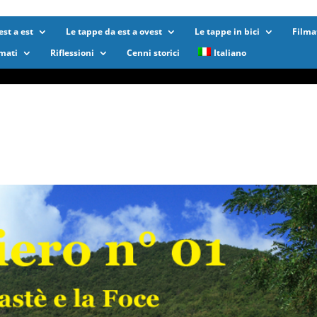
st a est
Le tappe da est a ovest
Le tappe in bici
Filma
lmati
Riflessioni
Cenni storici
Italiano