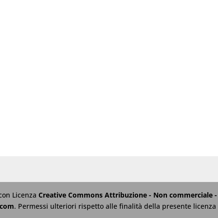
 con Licenza
Creative Commons Attribuzione - Non commerciale - 
.com
. Permessi ulteriori rispetto alle finalità della presente licen