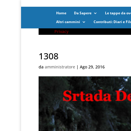
Home
Da Sapere
Le tappe da ove
Altri cammini
Contributi: Diari e Fi
Privacy
1308
da
amministratore
|
Ago 29, 2016