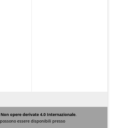
Non opere derivate 4.0 Internazionale
.
za possono essere disponibili presso