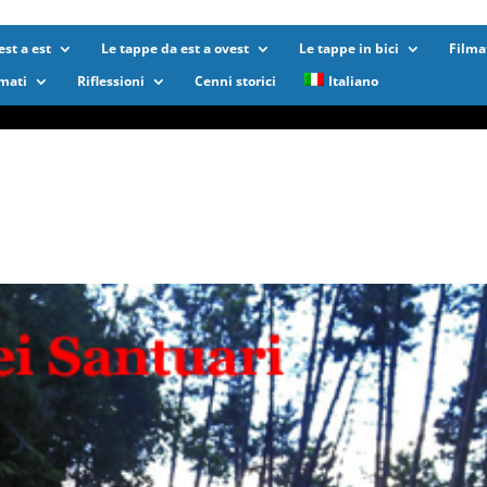
st a est
Le tappe da est a ovest
Le tappe in bici
Filma
lmati
Riflessioni
Cenni storici
Italiano