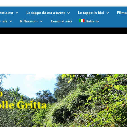
st a est
Le tappe da est a ovest
Le tappe in bici
Filma
lmati
Riflessioni
Cenni storici
Italiano