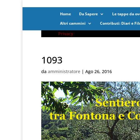
Home
Da Sapere
Le tappe da ove
Altri cammini
Contributi: Diari e Fi
Privacy
1093
da
amministratore
|
Ago 26, 2016