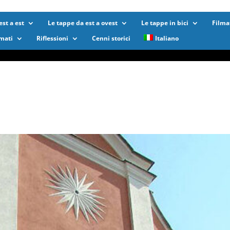
st a est
Le tappe da est a ovest
Le tappe in bici
Filma
lmati
Riflessioni
Cenni storici
Italiano