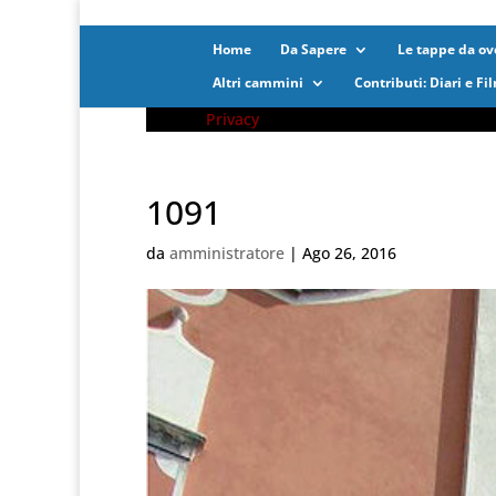
Home
Da Sapere
Le tappe da ove
Altri cammini
Contributi: Diari e Fi
Privacy
1091
da
amministratore
|
Ago 26, 2016