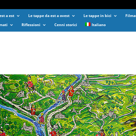
st a est
Le tappe da est a ovest
Le tappe in bici
Filma
lmati
Riflessioni
Cenni storici
Italiano