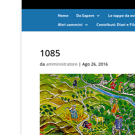
Home
Da Sapere
Le tappe da ove
Altri cammini
Contributi: Diari e Fi
1085
da
amministratore
|
Ago 26, 2016