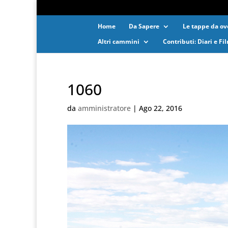
Home
Da Sapere
Le tappe da ove
Altri cammini
Contributi: Diari e Fi
1060
da
amministratore
|
Ago 22, 2016