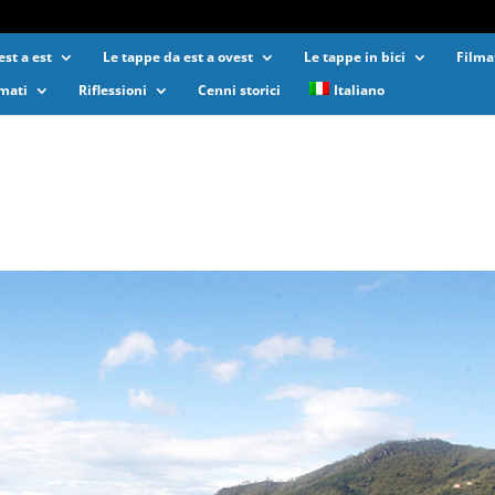
st a est
Le tappe da est a ovest
Le tappe in bici
Filma
lmati
Riflessioni
Cenni storici
Italiano