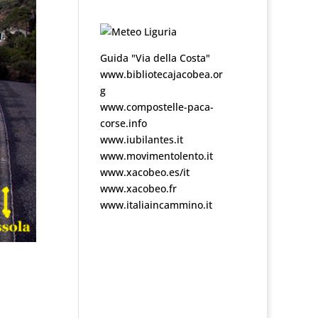
Guida "Via della Costa"
www.bibliotecajacobea.or
g
www.compostelle-paca-
corse.info
www.iubilantes.it
www.movimentolento.it
www.xacobeo.es/it
www.xacobeo.fr
www.italiaincammino.it