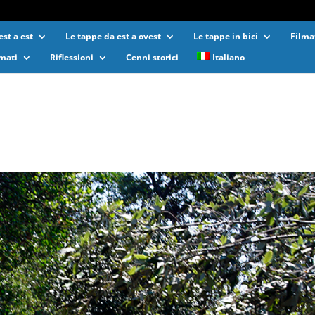
st a est
Le tappe da est a ovest
Le tappe in bici
Filma
lmati
Riflessioni
Cenni storici
Italiano