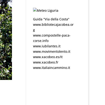
Guida "Via della Costa"
www.bibliotecajacobea.or
g
www.compostelle-paca-
corse.info
www.iubilantes.it
www.movimentolento.it
www.xacobeo.es/it
www.xacobeo.fr
www.italiaincammino.it