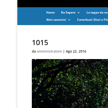
Home
Da Sapere
Le tappe da ove
Altri cammini
Contributi: Diari e Fi
1015
da
amministratore
|
Ago 22, 2016