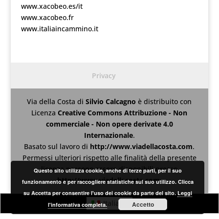
www.xacobeo.es/it
www.xacobeo.fr
www.italiaincammino.it
Privacy
Via della Costa
di
Silvio Calcagno
è distribuito con
Licenza
Creative Commons Attribuzione - Non
commerciale - Non opere derivate 4.0
Internazionale
.
Basato sul lavoro di
http://www.viadellacosta.com
.
Permessi ulteriori rispetto alle finalità della presente
licenza possono essere disponibili presso
Questo sito utilizza cookie, anche di terze parti, per il suo
http://www.viadellacosta.com
.
funzionamento e per raccogliere statistiche sul suo utilizzo. Clicca
su Accetta per consentire l'uso dei cookie da parte del sito.
Leggi
Italiano
Accetto
l'informativa completa.