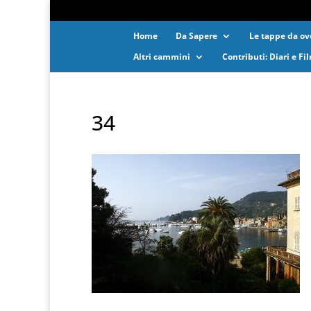
Home
Da Sapere
Le tappe da ove
Altri cammini
Contributi: Diari e Fi
34