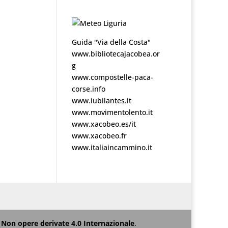
Guida "Via della Costa"
www.bibliotecajacobea.or
g
www.compostelle-paca-
corse.info
www.iubilantes.it
www.movimentolento.it
www.xacobeo.es/it
www.xacobeo.fr
www.italiaincammino.it
Non opere derivate 4.0 Internazionale
.