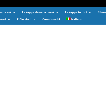
st a est
Le tappe da est a ovest
Le tappe in bici
Filma
lmati
Riflessioni
Cenni storici
Italiano