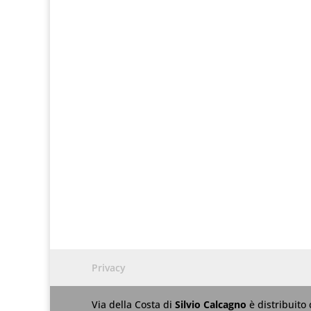
Privacy
Via della Costa
di
Silvio Calcagno
è distribuito