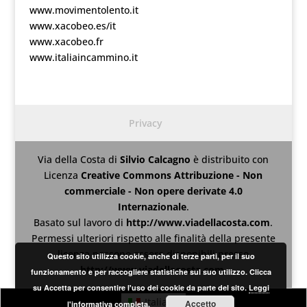
www.movimentolento.it
www.xacobeo.es/it
www.xacobeo.fr
www.italiaincammino.it
Privacy
Via della Costa
di
Silvio Calcagno
è distribuito con
Licenza
Creative Commons Attribuzione - Non
commerciale - Non opere derivate 4.0
Internazionale
.
Basato sul lavoro di
http://www.viadellacosta.com
.
Permessi ulteriori rispetto alle finalità della presente
licenza possono essere disponibili presso
Questo sito utilizza cookie, anche di terze parti, per il suo
http://www.viadellacosta.com
.
funzionamento e per raccogliere statistiche sul suo utilizzo. Clicca
su Accetta per consentire l'uso dei cookie da parte del sito.
Leggi
Italiano
Accetto
l'informativa completa.