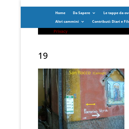
Home
Da Sapere
Le tappe da ove
Altri cammini
Contributi: Diari e Fi
Privacy
19