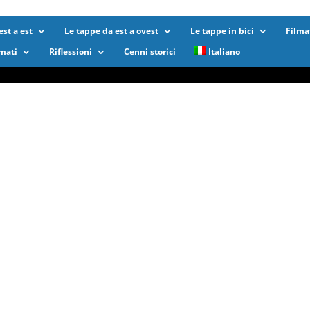
st a est
Le tappe da est a ovest
Le tappe in bici
Filma
lmati
Riflessioni
Cenni storici
Italiano