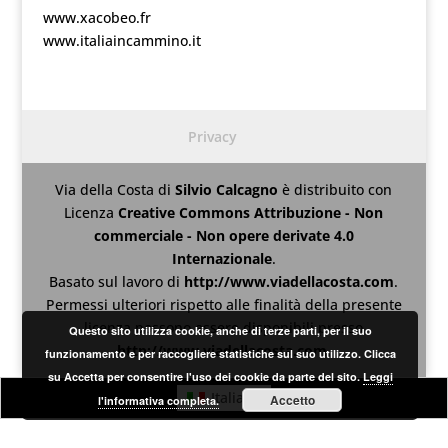
www.xacobeo.fr
www.italiaincammino.it
Privacy
Via della Costa
di
Silvio Calcagno
è distribuito con
Licenza
Creative Commons Attribuzione - Non
commerciale - Non opere derivate 4.0
Internazionale
.
Basato sul lavoro di
http://www.viadellacosta.com
.
Permessi ulteriori rispetto alle finalità della presente
licenza possono essere disponibili presso
Questo sito utilizza cookie, anche di terze parti, per il suo
http://www.viadellacosta.com
.
funzionamento e per raccogliere statistiche sul suo utilizzo. Clicca
su Accetta per consentire l'uso dei cookie da parte del sito.
Leggi
Italiano
Accetto
l'informativa completa.