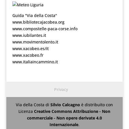
Guida "Via della Costa"
www.bibliotecajacobea.org
www.compostelle-paca-corse.info
www.iubilantes.it
www.movimentolento.it
www.xacobeo.es/it
www.xacobeo.fr
www.italiaincammino.it
Privacy
Via della Costa
di
Silvio Calcagno
è distribuito con
Licenza
Creative Commons Attribuzione - Non
commerciale - Non opere derivate 4.0
Internazionale
.