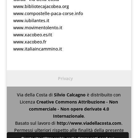
www.bibliotecajacobea.org
www.compostelle-paca-corse.info
www.iubilantes.it
www.movimentolento.it
www.xacobeo.es/it
www.xacobeo.fr
www.italiaincammino.it
Privacy
Via della Costa
di
Silvio Calcagno
è distribuito con
Licenza
Creative Commons Attribuzione - Non
commerciale - Non opere derivate 4.0
Internazionale
.
Basato sul lavoro di
http://www.viadellacosta.com
.
Permessi ulteriori rispetto alle finalità della presente
licenza possono essere disponibili presso