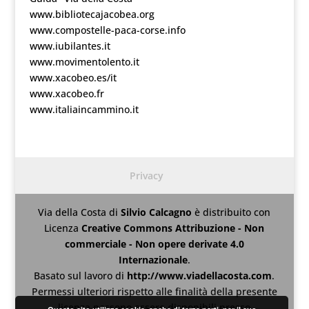
www.bibliotecajacobea.org
www.compostelle-paca-corse.info
www.iubilantes.it
www.movimentolento.it
www.xacobeo.es/it
www.xacobeo.fr
www.italiaincammino.it
Privacy
Via della Costa
di
Silvio Calcagno
è distribuito con
Licenza
Creative Commons Attribuzione - Non
commerciale - Non opere derivate 4.0
Internazionale
.
Basato sul lavoro di
http://www.viadellacosta.com
.
Permessi ulteriori rispetto alle finalità della presente
licenza possono essere disponibili presso