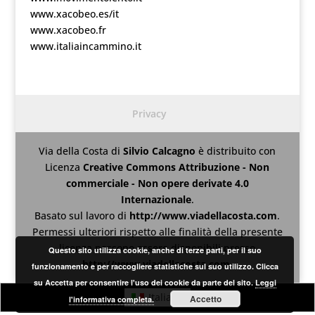
www.xacobeo.es/it
www.xacobeo.fr
www.italiaincammino.it
Privacy
Via della Costa
di
Silvio Calcagno
è distribuito con
Licenza
Creative Commons Attribuzione - Non
commerciale - Non opere derivate 4.0
Internazionale
.
Basato sul lavoro di
http://www.viadellacosta.com
.
Permessi ulteriori rispetto alle finalità della presente
licenza possono essere disponibili presso
Questo sito utilizza cookie, anche di terze parti, per il suo
http://www.viadellacosta.com
.
funzionamento e per raccogliere statistiche sul suo utilizzo. Clicca
su Accetta per consentire l'uso dei cookie da parte del sito.
Leggi
Italiano
Accetto
l'informativa completa.