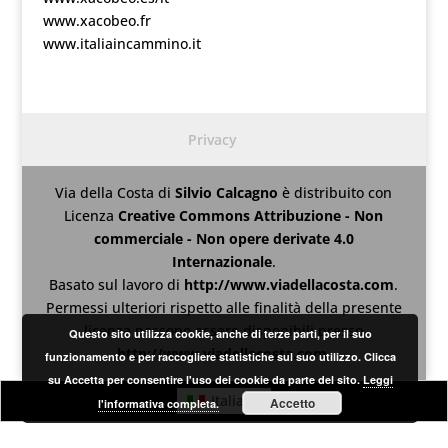
www.xacobeo.fr
www.italiaincammino.it
Privacy
Via della Costa
di
Silvio Calcagno
è distribuito con
Licenza
Creative Commons Attribuzione - Non
commerciale - Non opere derivate 4.0
Internazionale
.
Basato sul lavoro di
http://www.viadellacosta.com
.
Permessi ulteriori rispetto alle finalità della presente
licenza possono essere disponibili presso
Questo sito utilizza cookie, anche di terze parti, per il suo
http://www.viadellacosta.com
.
funzionamento e per raccogliere statistiche sul suo utilizzo. Clicca
su Accetta per consentire l'uso dei cookie da parte del sito.
Leggi
Italiano
Accetto
l'informativa completa.