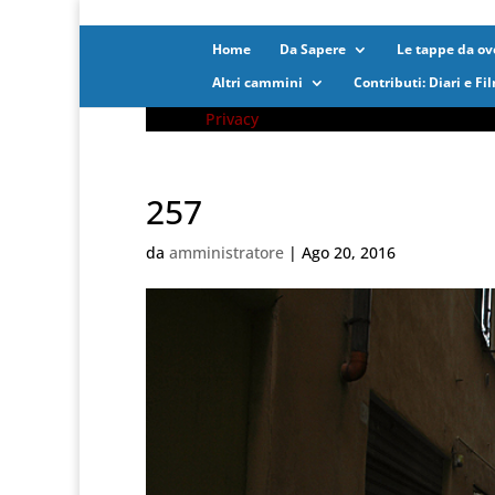
Home
Da Sapere
Le tappe da ove
Altri cammini
Contributi: Diari e Fi
Privacy
257
da
amministratore
|
Ago 20, 2016