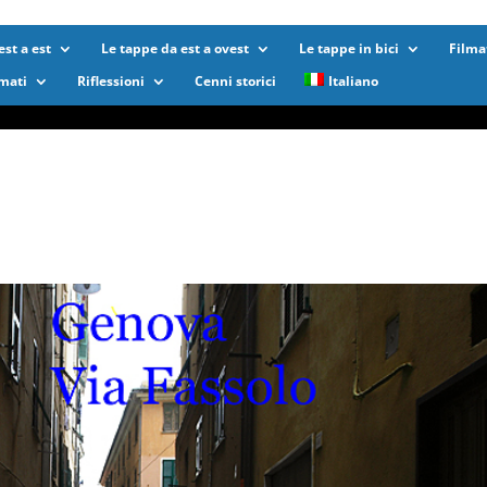
st a est
Le tappe da est a ovest
Le tappe in bici
Filma
lmati
Riflessioni
Cenni storici
Italiano