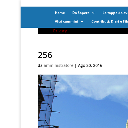
Home
Da Sapere
Le tappe da ove
Altri cammini
Contributi: Diari e Fi
Privacy
256
da
amministratore
|
Ago 20, 2016