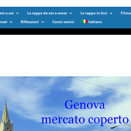
st a est
Le tappe da est a ovest
Le tappe in bici
Filma
lmati
Riflessioni
Cenni storici
Italiano