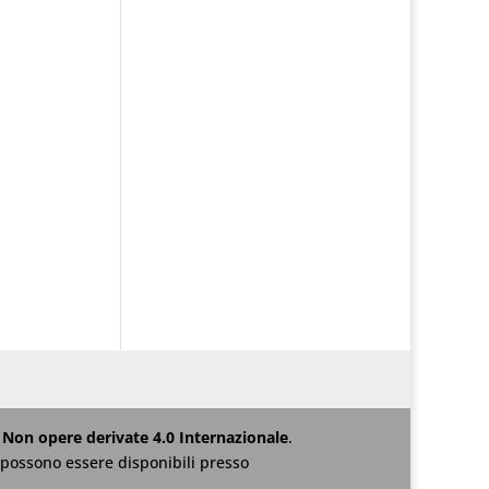
Non opere derivate 4.0 Internazionale
.
za possono essere disponibili presso