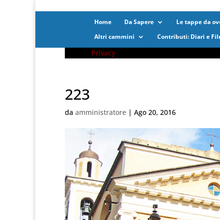
Home
Da Sapere
Le tappe da ove
Altri cammini
Contributi: Diari e Fi
Privacy
223
da
amministratore
|
Ago 20, 2016