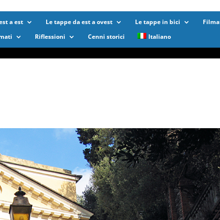
st a est
Le tappe da est a ovest
Le tappe in bici
Filma
lmati
Riflessioni
Cenni storici
Italiano