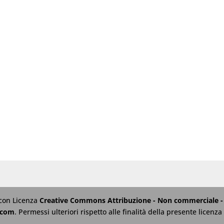
 con Licenza
Creative Commons Attribuzione - Non commerciale - 
.com
. Permessi ulteriori rispetto alle finalità della presente licen